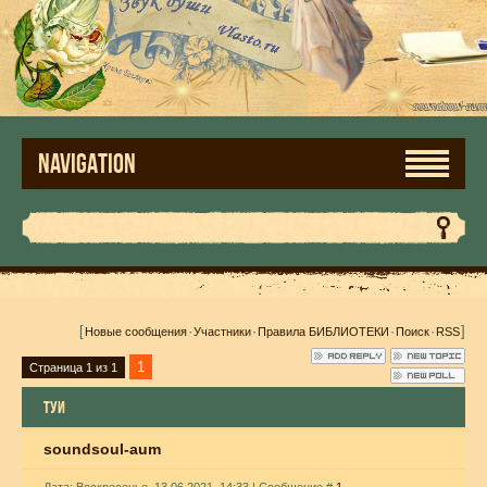
NAVIGATION
[
·
·
·
·
]
Новые сообщения
Участники
Правила БИБЛИОТЕКИ
Поиск
RSS
1
Страница
1
из
1
ТУИ
soundsoul-aum