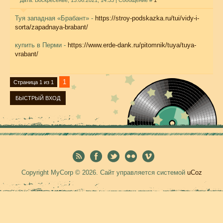
Дата: Воскресенье, 13.06.2021, 14:33 | Сообщение #
1
Туя западная «Брабант» -
https://stroy-podskazka.ru/tui/vidy-i-
sorta/zapadnaya-brabant/
купить в Перми -
https://www.erde-dank.ru/pitomnik/tuya/tuya-
vrabant/
1
Страница
1
из
1
Copyright MyCorp © 2026
.
Сайт управляется системой
uCoz