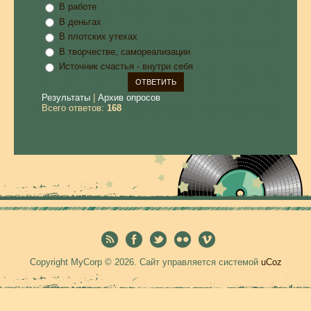
В работе
В деньгах
В плотских утехах
В творчестве, самореализации
Источник счастья - внутри себя
Результаты
|
Архив опросов
Всего ответов:
168
Copyright MyCorp © 2026
.
Сайт управляется системой
uCoz