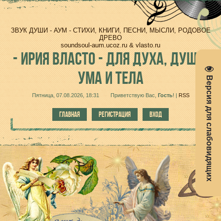
ЗВУК ДУШИ - АУМ - СТИХИ, КНИГИ, ПЕСНИ, МЫСЛИ, РОДОВОЕ
ДРЕВО
soundsoul-aum.ucoz.ru & vlasto.ru
-
ИРИЯ ВЛАСТО - ДЛЯ ДУХА, ДУШИ,
УМА И ТЕЛА
Версия для слабовидящих
Пятница, 07.08.2026, 18:31
Приветствую Вас
,
Гость
!
|
RSS
ГЛАВНАЯ
РЕГИСТРАЦИЯ
ВХОД