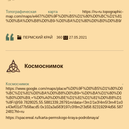
Топографическая карта -
https://ru-ru.topographic-
map.com/maps/e447/%D0%9F%D0%B5%D1%80%D0%BC%D1%81
%D0%BA%D0%B8%D0%B9-%D0%BA%D1%80%D0%B0%D0%B9/
ПЕРМСКИЙ КРАЙ
360
27.05.2021
Космоснимок
Космоснимок -
https://www.google.com/maps/place/%D0%9F%D0%B5%D1%80%D0
%BC%D1%81%D0%BA%D0%B8%D0%B9+%D0%BA%D1%80%D0
%B0%D0%B9,+%D0%A0%D0%BE%D1%81%D1%81%D0%B8%D1
%8F/@59.7828025,55.5881339,28791m/data=!3m1!1e3!4m5!3m4!1s0
x43ef01d77b58acd5:0x102a3a583f197c0!8m2!3d58.8231929!4d56.587
2481?hl=ru
https://spacereal.ru/karta-permskogo-kraya-podrobnaya/