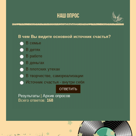
НАШ ОПРОС
В чем Вы видите основной источник счастья?
В семье
В детях
В работе
В деньгах
В плотских утехах
В творчестве, самореализации
Источник счастья - внутри себя
Результаты
|
Архив опросов
Всего ответов:
168