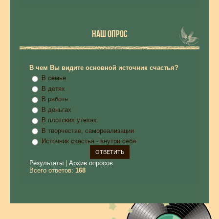
НАШ ОПРОС
В чем Вы видите основной источник счастья?
В семье
В детях
В работе
В деньгах
В плотских утехах
В творчестве, самореализации
Источник счастья - внутри себя
Результаты
|
Архив опросов
Всего ответов:
168