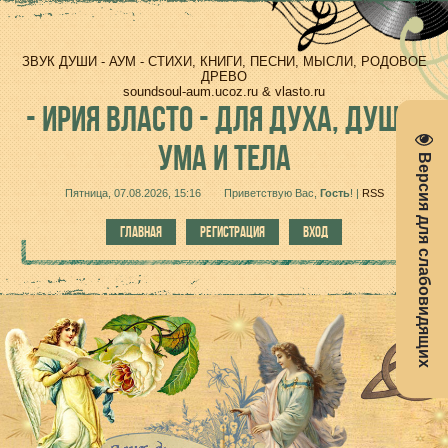
ЗВУК ДУШИ - АУМ - СТИХИ, КНИГИ, ПЕСНИ, МЫСЛИ, РОДОВОЕ
ДРЕВО
soundsoul-aum.ucoz.ru & vlasto.ru
-
ИРИЯ ВЛАСТО - ДЛЯ ДУХА, ДУШИ,
УМА И ТЕЛА
Версия для слабовидящих
Пятница, 07.08.2026, 15:16
Приветствую Вас
,
Гость
!
|
RSS
ГЛАВНАЯ
РЕГИСТРАЦИЯ
ВХОД