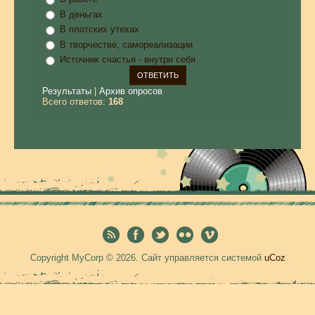
В деньгах
В плотских утехах
В творчестве, самореализации
Источник счастья - внутри себя
Результаты
|
Архив опросов
Всего ответов:
168
Copyright MyCorp © 2026
.
Сайт управляется системой
uCoz