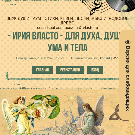
ЗВУК ДУШИ - АУМ - СТИХИ, КНИГИ, ПЕСНИ, МЫСЛИ, РОДОВОЕ
ДРЕВО
soundsoul-aum.ucoz.ru & vlasto.ru
-
ИРИЯ ВЛАСТО - ДЛЯ ДУХА, ДУШИ,
УМА И ТЕЛА
Версия для слабовидящих
Понедельник, 10.08.2026, 17:29
Приветствую Вас
,
Гость
!
|
RSS
ГЛАВНАЯ
РЕГИСТРАЦИЯ
ВХОД