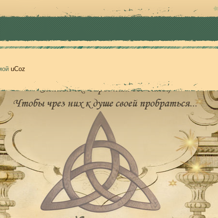
емой
uCoz