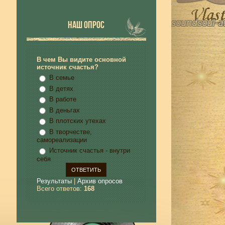
НАШ ОПРОС
В чем Вы видите основной
источник счастья?
В семье
В детях
В работе
В деньгах
В плотских утехах
В творчестве,
самореализации
Источник счастья - внутри
себя
Результаты
|
Архив опросов
Всего ответов:
168