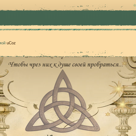
емой
uCoz