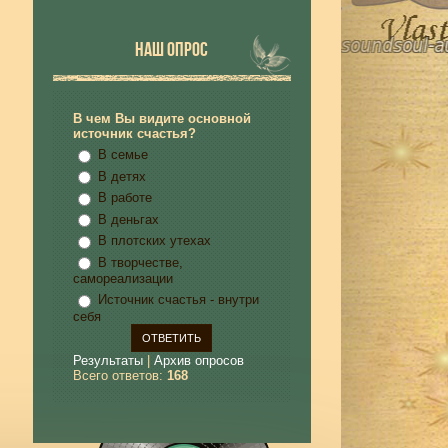
НАШ ОПРОС
В чем Вы видите основной
источник счастья?
В семье
В детях
В работе
В деньгах
В плотских утехах
В творчестве,
самореализации
Источник счастья - внутри
себя
Результаты
|
Архив опросов
Всего ответов:
168