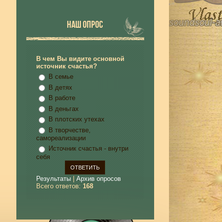
НАШ ОПРОС
В чем Вы видите основной
источник счастья?
В семье
В детях
В работе
В деньгах
В плотских утехах
В творчестве,
самореализации
Источник счастья - внутри
себя
Результаты
|
Архив опросов
Всего ответов:
168