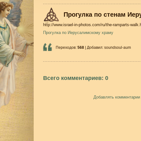
Прогулка по стенам Иер
http://www.israel-in-photos.com/ru/the-ramparts-walk.
Прогулка по Иерусалимскому храму
Переходов
:
568
|
Добавил
:
soundsoul-aum
Всего комментариев
:
0
Добавлять комментарии 