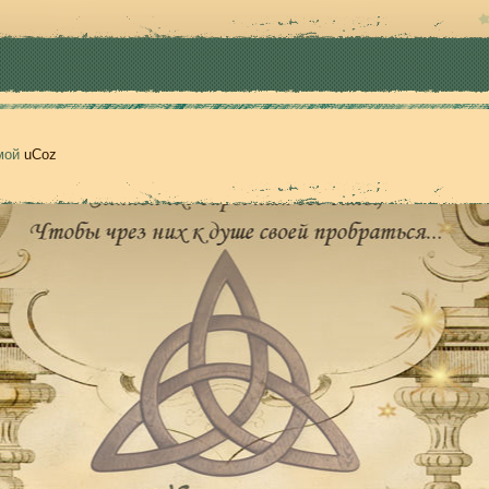
емой
uCoz