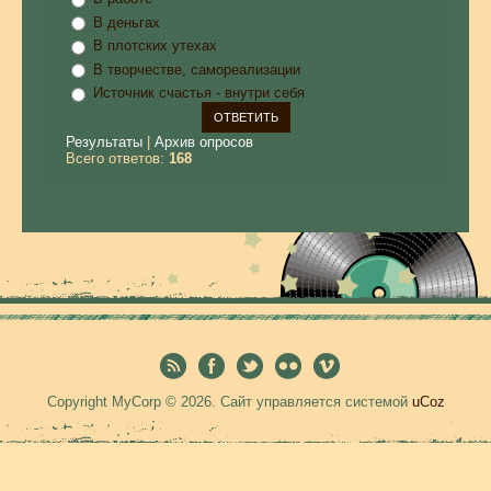
В деньгах
В плотских утехах
В творчестве, самореализации
Источник счастья - внутри себя
Результаты
|
Архив опросов
Всего ответов:
168
Copyright MyCorp © 2026
.
Сайт управляется системой
uCoz