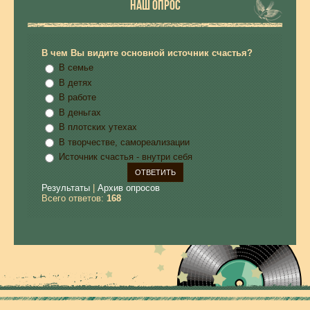
НАШ ОПРОС
В чем Вы видите основной источник счастья?
В семье
В детях
В работе
В деньгах
В плотских утехах
В творчестве, самореализации
Источник счастья - внутри себя
Результаты
|
Архив опросов
Всего ответов:
168