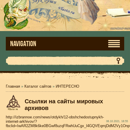
NAVIGATION
Главная
»
Каталог сайтов
»
ИНТЕРЕСНО
Ссылки на сайты мировых
архивов
http://izbrannoe.com/news/otdykh/12-obshchedostupnykh-
internet-arkhivov/?
06.10.2021, 18:55
fbclid=IwAR2ZM8k6ke0BGwf8uzqFRwhUuCgx_l4GQVEqmjDdM2Vy1Onp