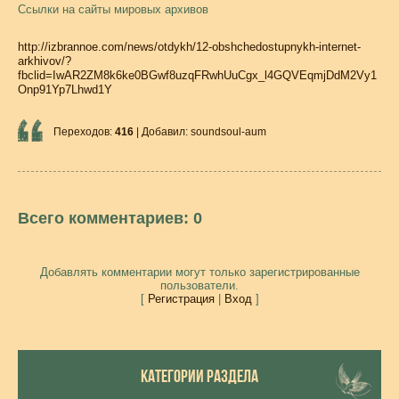
Ссылки на сайты мировых архивов
http://izbrannoe.com/news/otdykh/12-obshchedostupnykh-internet-
arkhivov/?
fbclid=IwAR2ZM8k6ke0BGwf8uzqFRwhUuCgx_l4GQVEqmjDdM2Vy1
Onp91Yp7Lhwd1Y
Переходов
:
416
|
Добавил
:
soundsoul-aum
Всего комментариев
:
0
Добавлять комментарии могут только зарегистрированные
пользователи.
[
Регистрация
|
Вход
]
КАТЕГОРИИ РАЗДЕЛА