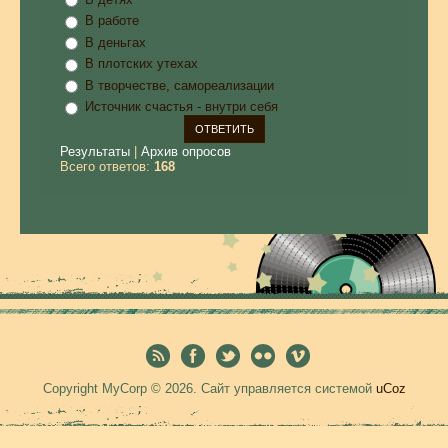
В работе
В деньгах
В плотских утехах
В творчестве, самореализации
Источник счастья - внутри себя
Результаты
|
Архив опросов
Всего ответов:
168
Copyright MyCorp © 2026
.
Сайт управляется системой
uCoz