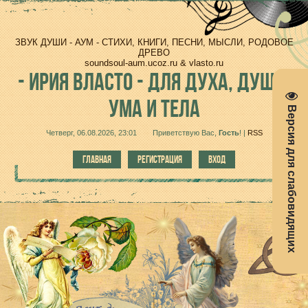
ЗВУК ДУШИ - АУМ - СТИХИ, КНИГИ, ПЕСНИ, МЫСЛИ, РОДОВОЕ
ДРЕВО
soundsoul-aum.ucoz.ru & vlasto.ru
-
ИРИЯ ВЛАСТО - ДЛЯ ДУХА, ДУШИ,
УМА И ТЕЛА
Версия для слабовидящих
Четверг, 06.08.2026, 23:01
Приветствую Вас
,
Гость
!
|
RSS
ГЛАВНАЯ
РЕГИСТРАЦИЯ
ВХОД