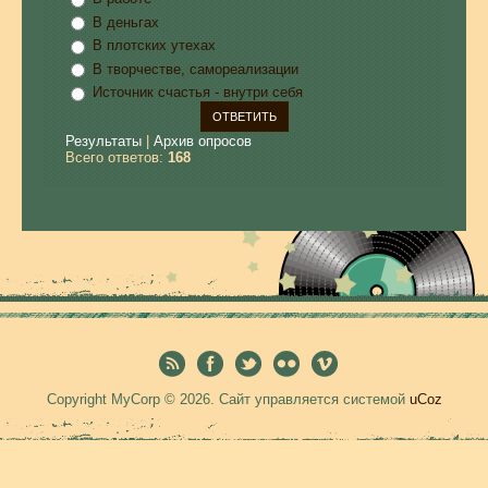
В деньгах
В плотских утехах
В творчестве, самореализации
Источник счастья - внутри себя
Результаты
|
Архив опросов
Всего ответов:
168
Copyright MyCorp © 2026
.
Сайт управляется системой
uCoz