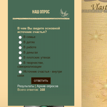
НАШ ОПРОС
В чем Вы видите основной
источник счастья?
В семье
В детях
В работе
В деньгах
В плотских утехах
В творчестве,
самореализации
Источник счастья - внутри
себя
Результаты
|
Архив опросов
Всего ответов:
168