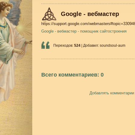
Google - вебмастер
https://support.google.com/webmasters#topic=33094
Google - вебмастер - помощник сайтостроения
Переходов
:
524
|
Добавил
:
soundsoul-aum
Всего комментариев
:
0
Добавлять комментарии 