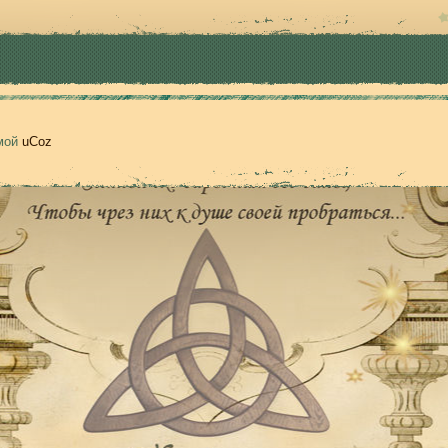
емой
uCoz