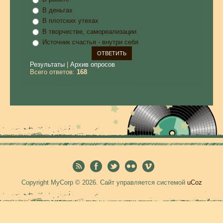
В деньгах
В плотских утехах
В творчестве, самореализации
Источник счастья - внутри себя
Результаты
|
Архив опросов
Всего ответов:
168
Copyright MyCorp © 2026
.
Сайт управляется системой
uCoz