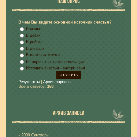
НАШ ОПРОС
В чем Вы видите основной источник счастья?
В семье
В детях
В работе
В деньгах
В плотских утехах
В творчестве, самореализации
Источник счастья - внутри себя
Результаты
|
Архив опросов
Всего ответов:
168
АРХИВ ЗАПИСЕЙ
2009 Сентябрь