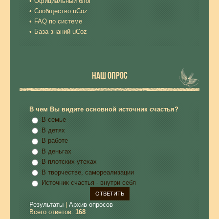
Официальный блог
Сообщество uCoz
FAQ по системе
База знаний uCoz
НАШ ОПРОС
В чем Вы видите основной источник счастья?
В семье
В детях
В работе
В деньгах
В плотских утехах
В творчестве, самореализации
Источник счастья - внутри себя
Результаты
|
Архив опросов
Всего ответов:
168