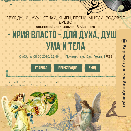
ЗВУК ДУШИ - АУМ - СТИХИ, КНИГИ, ПЕСНИ, МЫСЛИ, РОДОВОЕ
ДРЕВО
soundsoul-aum.ucoz.ru & vlasto.ru
-
ИРИЯ ВЛАСТО - ДЛЯ ДУХА, ДУШИ,
УМА И ТЕЛА
Версия для слабовидящих
Суббота, 08.08.2026, 17:48
Приветствую Вас
,
Гость
!
|
RSS
ГЛАВНАЯ
РЕГИСТРАЦИЯ
ВХОД