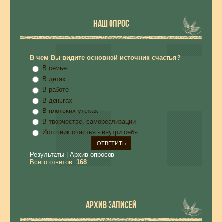
НАШ ОПРОС
В чем Вы видите основной источник счастья?
В семье
В детях
В работе
В деньгах
В плотских утехах
В творчестве, самореализации
Источник счастья - внутри себя
Результаты
|
Архив опросов
Всего ответов:
168
АРХИВ ЗАПИСЕЙ