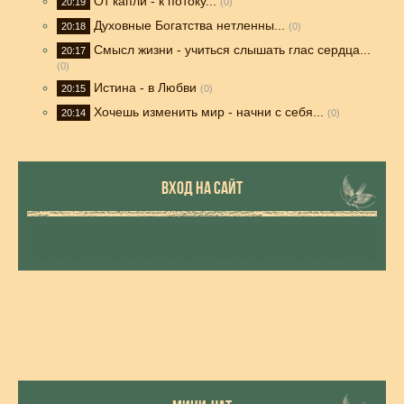
От капли - к потоку...
20:19
(0)
Духовные Богатства нетленны...
20:18
(0)
Смысл жизни - учиться слышать глас сердца...
20:17
(0)
Истина - в Любви
20:15
(0)
Хочешь изменить мир - начни с себя...
20:14
(0)
ВХОД НА САЙТ