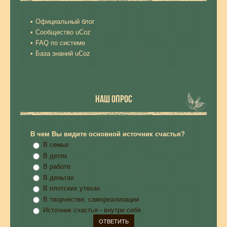
Официальный блог
Сообщество uCoz
FAQ по системе
База знаний uCoz
НАШ ОПРОС
В чем Вы видите основной источник счастья?
В семье
В детях
В работе
В деньгах
В плотских утехах
В творчестве, самореализации
Источник счастья - внутри себя