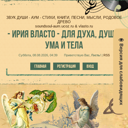
ЗВУК ДУШИ - АУМ - СТИХИ, КНИГИ, ПЕСНИ, МЫСЛИ, РОДОВОЕ
ДРЕВО
soundsoul-aum.ucoz.ru & vlasto.ru
-
ИРИЯ ВЛАСТО - ДЛЯ ДУХА, ДУШИ,
УМА И ТЕЛА
Версия для слабовидящих
Суббота, 08.08.2026, 04:39
Приветствую Вас
,
Гость
!
|
RSS
ГЛАВНАЯ
РЕГИСТРАЦИЯ
ВХОД