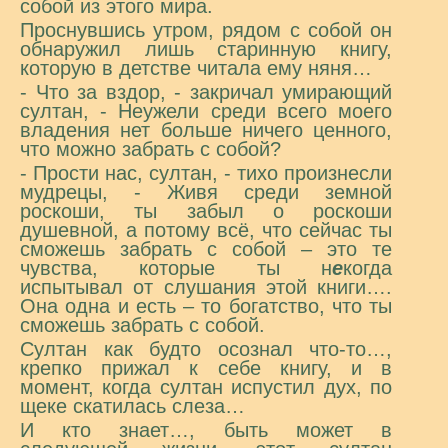
собой из этого мира.
Проснувшись утром, рядом с собой он
обнаружил лишь старинную книгу,
которую в детстве читала ему няня…
- Что за вздор, - закричал умирающий
султан, - Неужели среди всего моего
владения нет больше ничего ценного,
что можно забрать с собой?
- Прости нас, султан, - тихо произнесли
мудрецы, - Живя среди земной
роскоши, ты забыл о роскоши
душевной, а потому всё, что сейчас ты
сможешь забрать с собой – это те
чувства, которые ты н
е
когда
испытывал от слушания этой книги….
Она одна и есть – то богатство, что ты
сможешь забрать с собой.
Султан как будто осознал что-то…,
крепко прижал к себе книгу, и в
момент, когда султан испустил дух, по
щеке скатилась слеза…
И кто знает…, быть может в