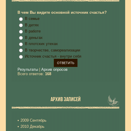
В чем Вы видите основной источник счастья?
В семье
В детях
В работе
В деньгах
В плотских утехах
В творчестве, самореализации
Источник счастья - внутри себя
Результаты
|
Архив опросов
Всего ответов:
168
АРХИВ ЗАПИСЕЙ
2009 Сентябрь
2010 Декабрь