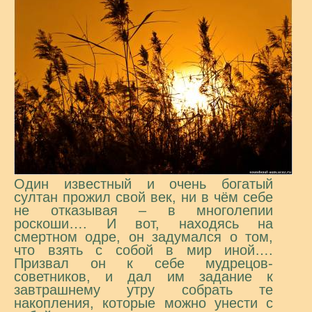
Один известный и очень богатый
султан прожил свой век, ни в чём себе
не отказывая – в многолепии
роскоши…. И вот, находясь на
смертном одре, он задумался о том,
что взять с собой в мир иной….
Призвал он к себе мудрецов-
советников, и дал им задание к
завтрашнему утру собрать те
накопления, которые можно унести с