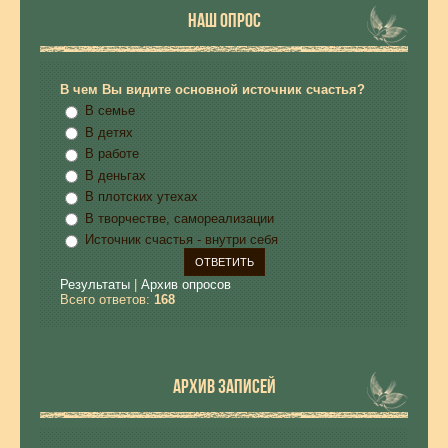
НАШ ОПРОС
В чем Вы видите основной источник счастья?
В семье
В детях
В работе
В деньгах
В плотских утехах
В творчестве, самореализации
Источник счастья - внутри себя
Результаты
|
Архив опросов
Всего ответов:
168
АРХИВ ЗАПИСЕЙ