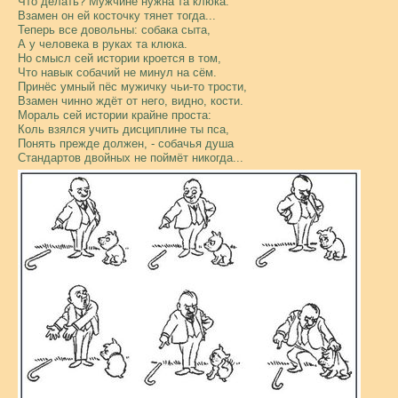
Что делать? Мужчине нужна та клюка.
Взамен он ей косточку тянет тогда...
Теперь все довольны: собака сыта,
А у человека в руках та клюка.
Но смысл сей истории кроется в том,
Что навык собачий не минул на сём.
Принёс умный пёс мужичку чьи-то трости,
Взамен чинно ждёт от него, видно, кости.
Мораль сей истории крайне проста:
Коль взялся учить дисциплине ты пса,
Понять прежде должен, - собачья душа
Стандартов двойных не поймёт никогда...