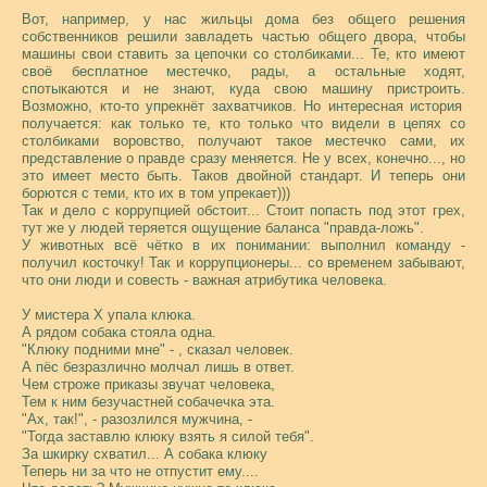
Вот, например, у нас жильцы дома без общего решения
собственников решили завладеть частью общего двора, чтобы
машины свои ставить за цепочки со столбиками... Те, кто имеют
своё бесплатное местечко, рады, а остальные ходят,
спотыкаются и не знают, куда свою машину пристроить.
Возможно, кто-то упрекнёт захватчиков. Но интересная история
получается: как только те, кто только что видели в цепях со
столбиками воровство, получают такое местечко сами, их
представление о правде сразу меняется. Не у всех, конечно..., но
это имеет место быть. Таков двойной стандарт. И теперь они
борются с теми, кто их в том упрекает)))
Так и дело с коррупцией обстоит... Стоит попасть под этот грех,
тут же у людей теряется ощущение баланса "правда-ложь".
У животных всё чётко в их понимании: выполнил команду -
получил косточку! Так и коррупционеры... со временем забывают,
что они люди и совесть - важная атрибутика человека.
У мистера Х упала клюка.
А рядом собака стояла одна.
"Клюку подними мне" - , сказал человек.
А пёс безразлично молчал лишь в ответ.
Чем строже приказы звучат человека,
Тем к ним безучастней собачечка эта.
"Ах, так!", - разозлился мужчина, -
"Тогда заставлю клюку взять я силой тебя".
За шкирку схватил... А собака клюку
Теперь ни за что не отпустит ему....