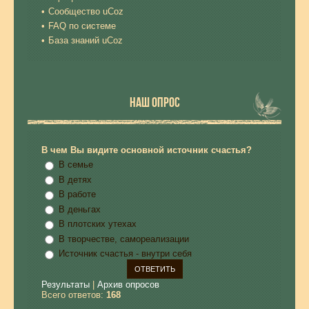
Сообщество uCoz
FAQ по системе
База знаний uCoz
НАШ ОПРОС
В чем Вы видите основной источник счастья?
В семье
В детях
В работе
В деньгах
В плотских утехах
В творчестве, самореализации
Источник счастья - внутри себя
Результаты
|
Архив опросов
Всего ответов:
168