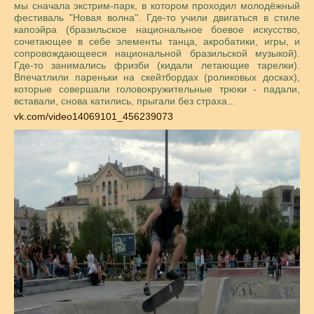
мы сначала экстрим-парк, в котором проходил молодёжный
фестиваль "Новая волна". Где-то учили двигаться в стиле
капоэйра (бразильское национальное боевое искусство,
сочетающее в себе элементы танца, акробатики, игры, и
сопровождающееся национальной бразильской музыкой).
Где-то занимались фризби (кидали летающие тарелки).
Впечатлили пареньки на скейтбордах (роликовых досках),
которые совершали головокружительные трюки - падали,
вставали, снова катились, прыгали без страха...
vk.com/video14069101_456239073