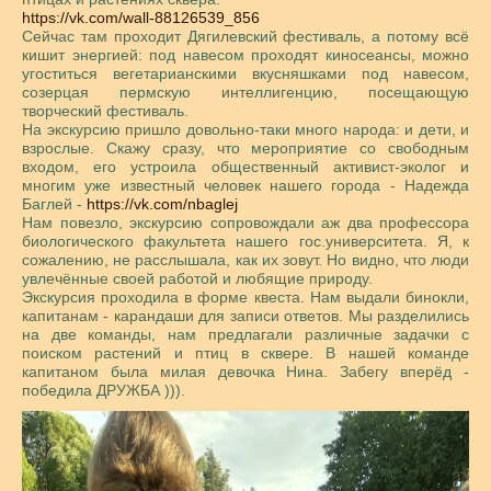
https://vk.com/wall-88126539_856
Сейчас там проходит Дягилевский фестиваль, а потому всё
кишит энергией: под навесом проходят киносеансы, можно
угоститься вегетарианскими вкусняшками под навесом,
созерцая пермскую интеллигенцию, посещающую
творческий фестиваль.
На экскурсию пришло довольно-таки много народа: и дети, и
взрослые. Скажу сразу, что мероприятие со свободным
входом, его устроила общественный активист-эколог и
многим уже известный человек нашего города - Надежда
Баглей -
https://vk.com/nbaglej
Нам повезло, экскурсию сопровождали аж два профессора
биологического факультета нашего гос.университета. Я, к
сожалению, не расслышала, как их зовут. Но видно, что люди
увлечённые своей работой и любящие природу.
Экскурсия проходила в форме квеста. Нам выдали бинокли,
капитанам - карандаши для записи ответов. Мы разделились
на две команды, нам предлагали различные задачки с
поиском растений и птиц в сквере. В нашей команде
капитаном была милая девочка Нина. Забегу вперёд -
победила ДРУЖБА ))).