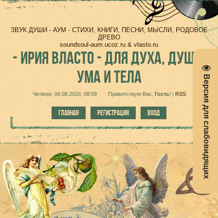
ЗВУК ДУШИ - АУМ - СТИХИ, КНИГИ, ПЕСНИ, МЫСЛИ, РОДОВОЕ
ДРЕВО
soundsoul-aum.ucoz.ru & vlasto.ru
-
ИРИЯ ВЛАСТО - ДЛЯ ДУХА, ДУШИ,
УМА И ТЕЛА
Версия для слабовидящих
Четверг, 06.08.2026, 08:09
Приветствую Вас
,
Гость
!
|
RSS
ГЛАВНАЯ
РЕГИСТРАЦИЯ
ВХОД