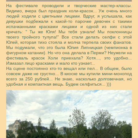
На фестивале проводили и творческие мастер-классы.
Видимо, вчера был праздник холи-красок... Уж очень много
людей ходили с цветными лицами. Вдруг, я услышала, как
девушки подбежали к какой-то парочке девочек с такими
испачканными красками лицами и одной из них стали
кричать: " Ты же Юля! Мы тебя узнали! Мы поклонницы
твоего тройного тулупа!" Все стали делать селфи с этой
Юлей, которая тихо стояла и молча терпела своих фанатов.
Мы подумали, что это была Юлия Липницкая (чемпионка в
фигурном катании). Но что она делала в Перми? Неужели на
фестиваль красок Холи приехала? Хотя..., это удобно...
Измазал лицо красками и мало кто узнает...
На сцене постоянно кто-то вещал или пел... В общем, было
совсем даже не грустно... В киоске мы купили мини-монопод
всего за 250 рублей... Не знаю, насколько долговечная, но
удобная и компактная вещь. Будем селфиться... )))