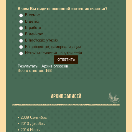
В чем Вы видите основной источник счастья?
В семье
В детях
В работе
В деньгах
В плотских утехах
В творчестве, самореализации
Источник счастья - внутри себя
Результаты
|
Архив опросов
Всего ответов:
168
АРХИВ ЗАПИСЕЙ
2009 Сентябрь
2010 Декабрь
2014 Июнь