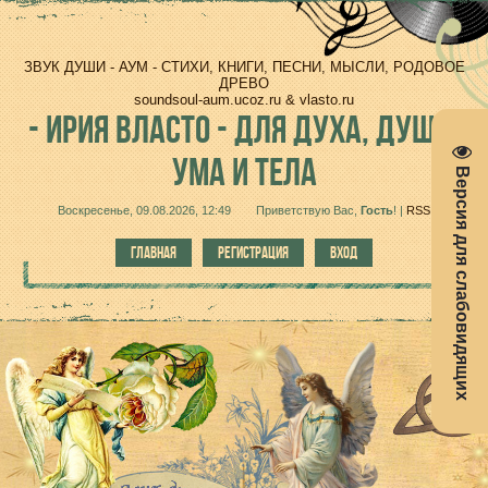
ЗВУК ДУШИ - АУМ - СТИХИ, КНИГИ, ПЕСНИ, МЫСЛИ, РОДОВОЕ
ДРЕВО
soundsoul-aum.ucoz.ru & vlasto.ru
-
ИРИЯ ВЛАСТО - ДЛЯ ДУХА, ДУШИ,
УМА И ТЕЛА
Версия для слабовидящих
Воскресенье, 09.08.2026, 12:49
Приветствую Вас
,
Гость
!
|
RSS
ГЛАВНАЯ
РЕГИСТРАЦИЯ
ВХОД