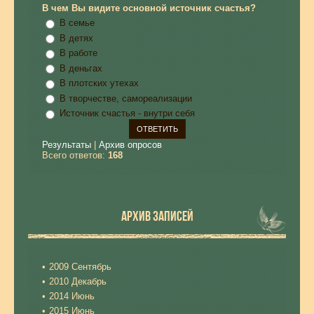
В чем Вы видите основной источник счастья?
В семье
В детях
В работе
В деньгах
В плотских утехах
В творчестве, самореализации
Источник счастья - внутри себя
Результаты
|
Архив опросов
Всего ответов:
168
АРХИВ ЗАПИСЕЙ
2009 Сентябрь
2010 Декабрь
2014 Июнь
2015 Июнь