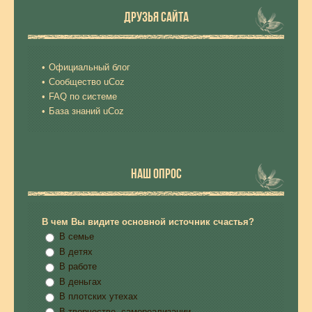
ДРУЗЬЯ САЙТА
Официальный блог
Сообщество uCoz
FAQ по системе
База знаний uCoz
НАШ ОПРОС
В чем Вы видите основной источник счастья?
В семье
В детях
В работе
В деньгах
В плотских утехах
В творчестве, самореализации