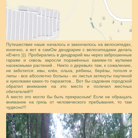
Путешествие наше началось и закончилось на велосипедах,
конечно, а вот в самОм дендрарии с велосипедами делать
нЕчего ))). Пробирались в дендрарий мы через заброшенные
гаражи и сквозь заросли поражённых какими-то жуткими
насекомыми растений... Никто о деревьях там, к сожалению,
не заботится: ивы, клён, ольха, рябины, берёзы, тополя и
липы - все абсолютно больны - их листья затянуты паутиной
и куколками каких-то паразитов... Вот бы садовник городской
обратил внимание на это место и полечил местных
обитателей!!!
А место это могло бы быть прекрасным! Если не обращать
внимание на грязь от человеческого пребывания, то там
чудесно!!!