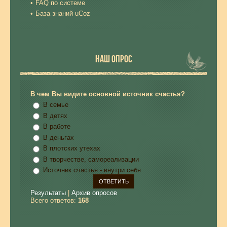
FAQ по системе
База знаний uCoz
НАШ ОПРОС
В чем Вы видите основной источник счастья?
В семье
В детях
В работе
В деньгах
В плотских утехах
В творчестве, самореализации
Источник счастья - внутри себя
Результаты
|
Архив опросов
Всего ответов:
168