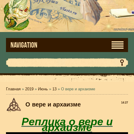
NAVIGATION
Главная
»
2019
»
Июнь
»
13
» О вере и архаизме
О вере и архаизме
14:27
Реплика о вере и
архаизме