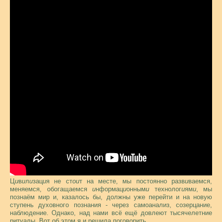
Ц
и
в
и
л
и
зац
и
я не ст
ои
т на месте, мы постоянно разв
и
ваемся,
меняемся, обогащаемся
и
нформац
и
онным
и
технолог
и
ям
и
, мы
познаём мир и, казалось бы, должны уже перейти и на новую
ступень духовного познания - через самоанализ, созерцание,
наблюдение. Однако, над нами всё ещё довлеют тысячелетние
ритуалы. Вот об этом я и решила поговорить.