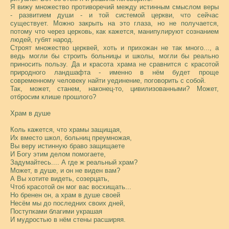
Я вижу множество противоречий между истинным смыслом веры
- развитием души - и той системой церкви, что сейчас
существует. Можно закрыть на это глаза, но не получается,
потому что через церковь, как кажется, манипулируют сознанием
людей, губят народ.
Строят множество церквей, хоть и прихожан не так много..., а
ведь могли бы строить больницы и школы, могли бы реально
приносить пользу. Да и красота храма не сравнится с красотой
природного ландшафта - именно в нём будет проще
современному человеку найти уединение, поговорить с собой.
Так, может, станем, наконец-то, цивилизованными? Может,
отбросим клише прошлого?
Храм в душе
Коль кажется, что храмы защищая,
Их вместо школ, больниц преумножая,
Вы веру истинную браво защищаете
И Богу этим делом помогаете,
Задумайтесь.... А где ж реальный храм?
Может, в душе, и он не виден вам?
А Вы хотите видеть, созерцать,
Чтоб красотой он мог вас восхищать...
Но бренен он, а храм в душе своей
Несём мы до последних своих дней,
Поступками благими украшая
И мудростью в нём стены расширяя.