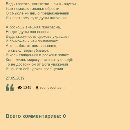
Ведь красота, богатство – лишь внутри
Нам помогают знанья обрести
О смысле жизни, о предназначении
И к светлому пути души влечении...
А роскошь внешняя прекрасна,
Но для души она опасна,
Ведь скромность церковь украшает
И прихожан к ней привлекает.
А коль богатством зазывают,
То смысл веры убивают.
И коль священник в роскоши живёт,
Коль жизнь мирскую страстную ведёт,
То не достоин он от Бога уважения
И нашего сей церкви посещения...
27.05.2019
1245
soundsoul-aum
Всего комментариев
:
0