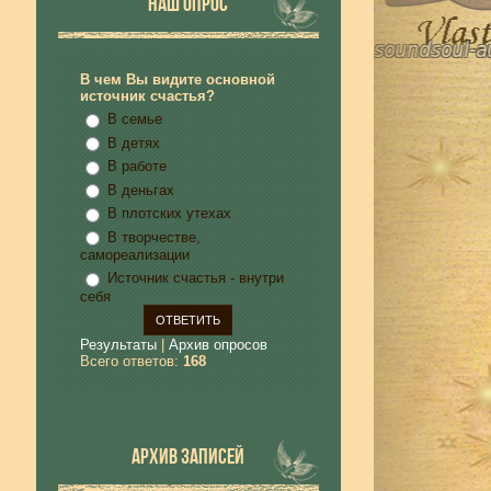
НАШ ОПРОС
В чем Вы видите основной
источник счастья?
В семье
В детях
В работе
В деньгах
В плотских утехах
В творчестве,
самореализации
Источник счастья - внутри
себя
Результаты
|
Архив опросов
Всего ответов:
168
АРХИВ ЗАПИСЕЙ