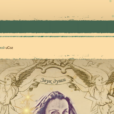
емой
uCoz