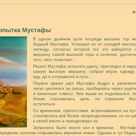
21
опытка Мустафы
В одном далёком ауле посреди высоких гор ж
бедный Мустафа. Услышал он от соседей местн
легенду, согласно которой тот, кто взберётся 
вершину самой высокой горы в селении, достигн
того, чего пожелает…
Решил Мустафа испытать удачу, приглядел в окру
самую высокую вершину, собрал впрок одежду
еду, да и отправился в путь…
Первое время шёл Мустафа бодро и увлечённ
легко цеплялся за скалы, пробираясь через ущёл
и каменные отвесы. Чем выше он поднимался, т
ближе становилась цель, но страшнее бы
оступиться.
Со временем, препятствия, встречавшиеся на пут
становились всё более непреодолимыми, но он ш
к своей мечте и преодолевал их.
Затрачено было много сил и времени… Мустаф
очередным склоном открывалась вершина новая. Однако и тут бедн