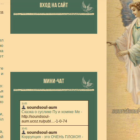
ВХОД НА САЙТ
:11
ил
ую
на
ет
ге
 и
МИНИ-ЧАТ
о:
ья
ем
ло
и,
ёл
а,
ый