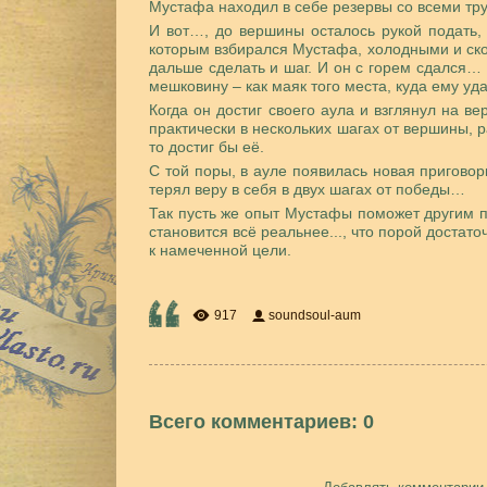
Мустафа находил в себе резервы со всеми т
И вот…, до вершины осталось рукой подать, 
которым взбирался Мустафа, холодными и ско
дальше сделать и шаг. И он с горем сдался…
мешковину – как маяк того места, куда ему уд
Когда он достиг своего аула и взглянул на ве
практически в нескольких шагах от вершины, 
то достиг бы её.
С той поры, в ауле появилась новая приговорк
терял веру в себя в двух шагах от победы…
Так пусть же опыт Мустафы поможет другим п
становится всё реальнее..., что порой достат
к намеченной цели.
917
soundsoul-aum
Всего комментариев
:
0