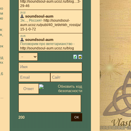
по
ым
ую
я:
я,
ек
ёд
их
16
200