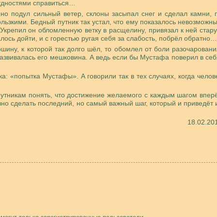
рудностями справиться…
но подул сильный ветер, склоны засыпал снег и сделал камни, 
льзкими. Бедный путник так устал, что ему показалось невозможн
 Укрепил он обломленную ветку в расщелину, привязал к ней стар
алось дойти, и с горестью ругая себя за слабость, побрёл обратно…
ршину, к которой так долго шёл, то обомлел от боли разочаровани
развивалась его мешковина. А ведь если бы Мустафа поверил в себ
а: «попытка Мустафы». А говорили так в тех случаях, когда челов
утникам понять, что достижение желаемого с каждым шагом впер
очно сделать последний, но самый важный шаг, который и приведёт 
18.02.20