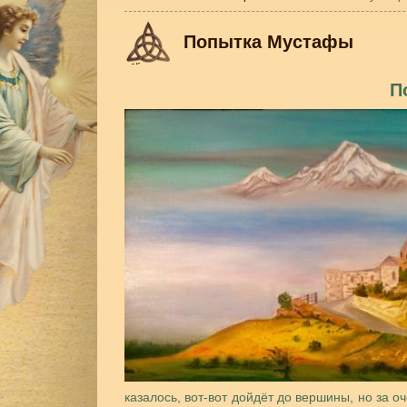
Попытка Мустафы
П
казалось, вот-вот дойдёт до вершины, но за 