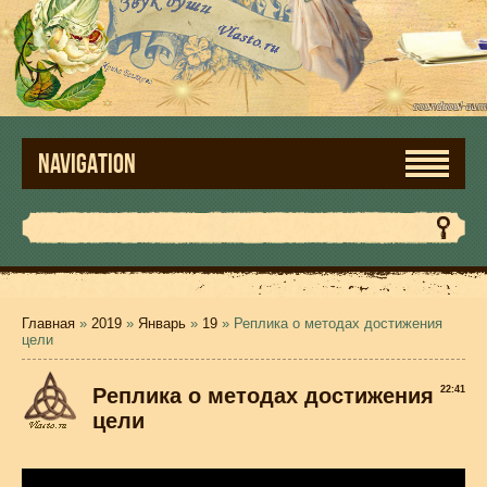
NAVIGATION
Главная
»
2019
»
Январь
»
19
» Реплика о методах достижения
цели
Реплика о методах достижения
22:41
цели