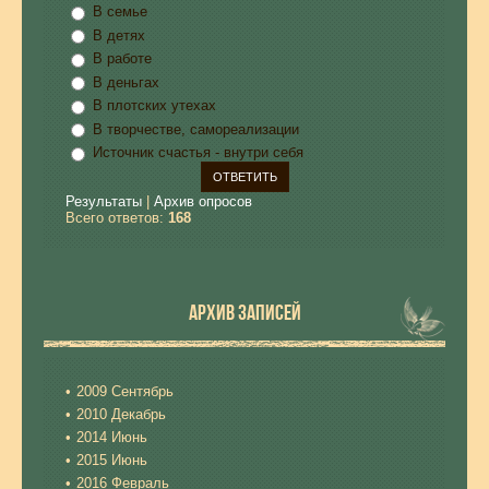
В семье
В детях
В работе
В деньгах
В плотских утехах
В творчестве, самореализации
Источник счастья - внутри себя
Результаты
|
Архив опросов
Всего ответов:
168
АРХИВ ЗАПИСЕЙ
2009 Сентябрь
2010 Декабрь
2014 Июнь
2015 Июнь
2016 Февраль