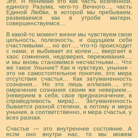
Эго. Я понимаю это как часть Вселенной,
единого Разума, чего-то Вечного…, часть
Единой Любви, в которой мы пребываем,
развиваемся как в утробе матери,
совершенствуемся…
В какой-то момент жизни мы чувствуем свою
цельность, полезность, и ощущаем себя
счастливыми…, но вот…, что-то происходит
с нами, и выбивает из колеи…, ввергает в
хаос сомнения, недоверия, переживания…,
и мы вновь становимся несчастными… Что
же такое Уныние? Как я чувствую, уныние -
это не самостоятельное понятие, это мера
отсутствия счастья… Как затуманенность
сознания… Но это лишь иллюзия…, это
омрачение сознания своим же неверием…
(неверием в себя, свое предназначение, в
справедливость мира)… Затуманенность
бывается разной степени, а потому и мера
уныния, а соответственно, и мера счастья, у
всех разная.
Счастье — это внутреннее состояние. А
если оно внутри нас, то мы можем