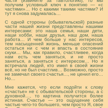
части (извините за тавтологию), то мы
получим условный ключ к понятию — «с
частями»… Но с какими такими частями? И
тут я снова задумалась…
С одной стороны (обывательской) разные
части нашей жизни представлены нашими
интересами: это наша семья, наши дети,
наши хобби, наши друзья, наш дом, наша
работа… И чем больше у нас интересов,
тем насыщенней жизнь, меньше опасений
остаться ни с чем и впасть в состояние
скуки… Мы, как правило, счастливее, когда
нам есть чем заняться, и не просто
заняться, а заняться с интересом… Но я
встречала людей, кто имел в своей жизни
всё, но не был счастлив… Возможно, просто
не замечал своего счастья…, не ценил его…
Но…
Мне кажется, что если подойти к слову
«счастье» не с обывательской стороны, а с
духовной…, то картина получится более
истиная. Счастье — это ощущение себя
частью чего-то большего, чем просто Я, свое