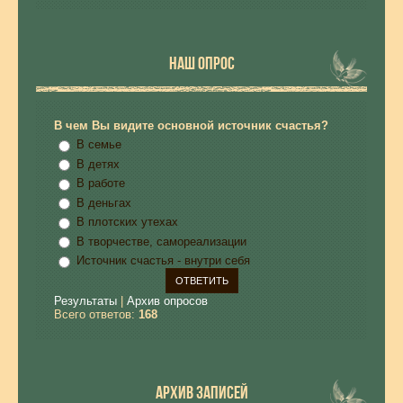
НАШ ОПРОС
В чем Вы видите основной источник счастья?
В семье
В детях
В работе
В деньгах
В плотских утехах
В творчестве, самореализации
Источник счастья - внутри себя
Результаты
|
Архив опросов
Всего ответов:
168
АРХИВ ЗАПИСЕЙ