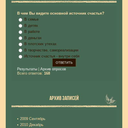
В чем Вы видите основной источник счастья?
В семье
В детях
В работе
В деньгах
В плотских утехах
В творчестве, самореализации
Источник счастья - внутри себя
Результаты
|
Архив опросов
Всего ответов:
168
АРХИВ ЗАПИСЕЙ
2009 Сентябрь
2010 Декабрь