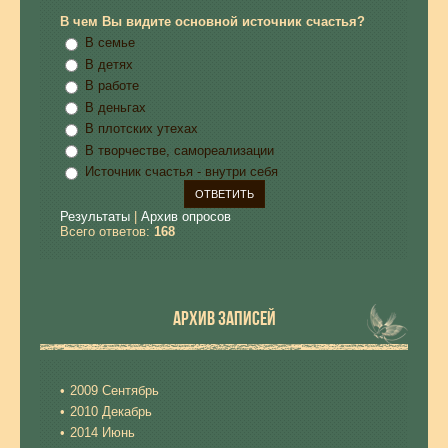
В чем Вы видите основной источник счастья?
В семье
В детях
В работе
В деньгах
В плотских утехах
В творчестве, самореализации
Источник счастья - внутри себя
Результаты
|
Архив опросов
Всего ответов:
168
АРХИВ ЗАПИСЕЙ
2009 Сентябрь
2010 Декабрь
2014 Июнь