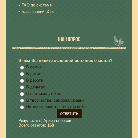
FAQ по системе
База знаний uCoz
НАШ ОПРОС
В чем Вы видите основной источник счастья?
В семье
В детях
В работе
В деньгах
В плотских утехах
В творчестве, самореализации
Источник счастья - внутри себя
Результаты
|
Архив опросов
Всего ответов:
168