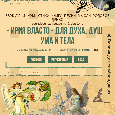
ЗВУК ДУШИ - АУМ - СТИХИ, КНИГИ, ПЕСНИ, МЫСЛИ, РОДОВОЕ
ДРЕВО
soundsoul-aum.ucoz.ru & vlasto.ru
-
ИРИЯ ВЛАСТО - ДЛЯ ДУХА, ДУШИ,
УМА И ТЕЛА
Версия для слабовидящих
Суббота, 08.08.2026, 13:34
Приветствую Вас
,
Гость
!
|
RSS
ГЛАВНАЯ
РЕГИСТРАЦИЯ
ВХОД