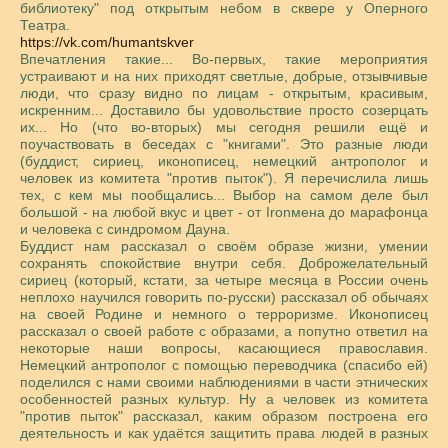
библиотеку" под открытым небом в сквере у Оперного
Театра.
https://vk.com/humantskver
Впечатления такие... Во-первых, такие мероприятия
устраивают и на них приходят светлые, добрые, отзывчивые
люди, что сразу видно по лицам - открытым, красивым,
искренним... Доставило бы удовольствие просто созерцать
их... Но (что во-вторых) мы сегодня решили ещё и
поучаствовать в беседах с "книгами". Это разные люди
(буддист, сириец, иконописец, немецкий антрополог и
человек из комитета "против пыток"). Я перечислила лишь
тех, с кем мы пообщались... Выбор на самом деле был
большой - на любой вкус и цвет - от Ironмена до марафонца
и человека с синдромом Дауна.
Буддист нам рассказал о своём образе жизни, умении
сохранять спокойствие внутри себя. Доброжелательный
сириец (который, кстати, за четыре месяца в России очень
неплохо научился говорить по-русски) рассказал об обычаях
на своей Родине и немного о терроризме. Иконописец
рассказал о своей работе с образами, а попутно ответил на
некоторые наши вопросы, касающиеся православия.
Немецкий антрополог с помощью переводчика (спасибо ей)
поделился с нами своими наблюдениями в части этнических
особенностей разных культур. Ну а человек из комитета
"против пыток" рассказал, каким образом построена его
деятельность и как удаётся защитить права людей в разных