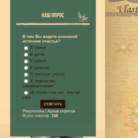
НАШ ОПРОС
В чем Вы видите основной
источник счастья?
В семье
В детях
В работе
В деньгах
В плотских утехах
В творчестве,
самореализации
Источник счастья - внутри
себя
Результаты
|
Архив опросов
Всего ответов:
168