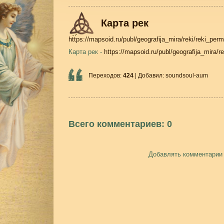
Карта рек
https://mapsoid.ru/publ/geografija_mira/reki/reki_pe
Карта рек -
https://mapsoid.ru/publ/geografija_mira/
Переходов
:
424
|
Добавил
:
soundsoul-aum
Всего комментариев
:
0
Добавлять комментарии 