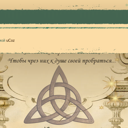
емой
uCoz