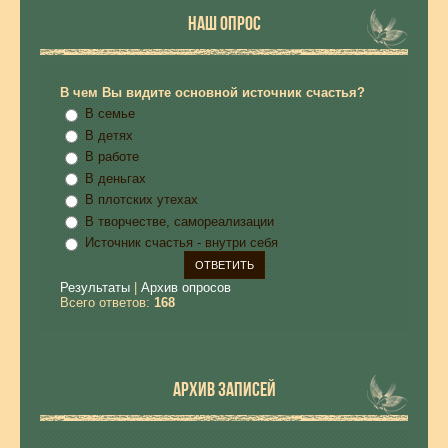
НАШ ОПРОС
В чем Вы видите основной источник счастья?
В семье
В детях
В работе
В деньгах
В плотских утехах
В творчестве, самореализации
Источник счастья - внутри себя
Результаты
|
Архив опросов
Всего ответов:
168
АРХИВ ЗАПИСЕЙ