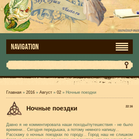
NAVIGATION
Главная
»
2016
»
Август
»
02
» Ночные поездки
Ночные поездки
22:16
Давно я не комментировала наши походы/путешествия - не было
времени... Сегодня передышка, а потому немного напишу...
Расскажу о ночных поездках по городу... Город наш не слишком