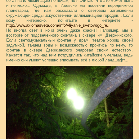
богат на иллюминацию по ночам, но я считаю, что это может быть
и неплохо... Однажды, в Ижевске мы посетили передвижной
планетарий, где нам рассказали о световом загрязнении
окружающей среды искусственной иллюминацией городов... Если
кому интересно, почитайте в интернете -
http://www.axiomasveta.com/info/vliyanie_svetovogo_re..
Но иногда свет в ночи очень даже красив! Например, мы в
восторге от подсвеченного фонтана в сквере им. Дзержинского.
Если светомузыкальный фонтан у драм. театра хорош своей
задумкой, танцем воды и возможностью пройтись по нему, то
фонтан в сквере Дзержинского очаровал своим естеством.
Кажется так, что над ним потрудились китайские умельцы, ведь
именно они умеют успешно вписывать всё в любой ландшафт...