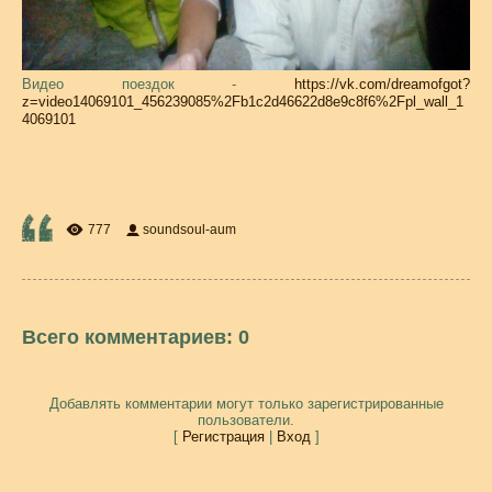
Видео поездок -
https://vk.com/dreamofgot?
z=video14069101_456239085%2Fb1c2d46622d8e9c8f6%2Fpl_wall_1
4069101
777
soundsoul-aum
Всего комментариев
:
0
Добавлять комментарии могут только зарегистрированные
пользователи.
[
Регистрация
|
Вход
]