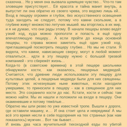
сказочна... Но у меня она вызвала щемящее чувство... Что-то там
зловещее присутствует... Её красота и тайна манит внутрь, а
выпустит ли она обратно из своего чрева, это ведомо лишь ей...
Вход в пещеру огромен и глубок, без искусственного освещения
туда заходить не следует, потому что камни скользкие, а в
глубине живут множество летучих мышей. мы вторглись в их мир,
и я не думаю, что они рады этому. В начале пещеры влево ведёт
узкий ход, куда можно проползти и попасть в ещё одну
впечатляющую пещеру... А если пройти до конца основной
пещеры, то справа можно заметить ещё один узкий ход,
приглашающий посмотреть пещеру глубже... Но мы не стали. Я
видела, что камни, нависающие сверху, могут в любой момент
отвалиться... идти в эту пещеру нужно с большой трезвой
компанией - это сбережёт жизнь...
Когда-то (в советские времена) в этой пещере школьники
обнаружили кости, как оказалось, пещерных медведей.
Считается, что древние люди использовали эту пещеру для
культовых целей, а пещерные медведи были для них священны.
Потому этих исчезнувших ныне животных, если находили
умершими, то приносили в пещеру - как в священное для них
место. Это сохранило кости до нас. Кстати, кости и сейчас там
можно найти. Мы их нашли и положили на входе в пещеру. Они
окаменевшие и потому тяжёлые...
Обратно мы шли резво по уже известной тропе. Вышли к дороге,
где оставили машину, и.... И она стоит цела и невредима! А мы
всё это время несли в себе подозрения на тех странных (как нам
показалось) мужчин... Вот так бывает...
И вновь два часа мучительной тихоходной езды по убитой