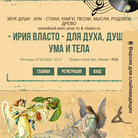
ЗВУК ДУШИ - АУМ - СТИХИ, КНИГИ, ПЕСНИ, МЫСЛИ, РОДОВОЕ
ДРЕВО
soundsoul-aum.ucoz.ru & vlasto.ru
-
ИРИЯ ВЛАСТО - ДЛЯ ДУХА, ДУШИ,
УМА И ТЕЛА
Версия для слабовидящих
Пятница, 07.08.2026, 15:17
Приветствую Вас
,
Гость
!
|
RSS
ГЛАВНАЯ
РЕГИСТРАЦИЯ
ВХОД