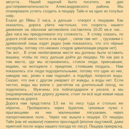
августа... Нашей задачей было посетить аж две
достопримечательности Александровского района. Мы
планировали успеть сходить в пещеру Тайн и на одно из голубых
озёр.
Ехали до Яйвы 3 часа, а дальше - отворот к пещерам. Как
оказалось, дорога убита настолько, что скорость нашего
движения на обычном автомобиле составляла 10-20 км.в час...
Два часа мы преодолевали эту сложность... К слову сказать, по
дороге этой никто почти и не ездит..., связи там нет..., грузовики с
древесиной лишь ездят редко (нам показалось, что это чёрные
лесорубы, потому что никаких следов цивилизации рядом нет).
Так вот... В этом необитаемом месте мы должны были оставить
машину, чтобы по лесу дальше дойти до пещеры. Но как раз в
том месте, где мы остановились, стояли люди, приехавшие,
видимо, на мотоцикле с прицепом, стоявшим поодаль... Нам
показались эти люди подозрительными, потому что один из них,
завидев нас, резво к нам подошёл, а подойдя, попросил воды.
Сказал, что они с другом умирают от жажды, а воды нет. Если
честно, воды мы взяли с расчётом на длительный поход, но
поделились... Мужчины эти поблагодарили и уехали, а мы
(недоверчивые) всю дорогу думали, стоит ли всё ещё живая наша
машина на дороге.
Дорога нам предстояла 3,5 км. по лесу туда и столько же
обратно... Пробирались через бурелом, грязевые лужи с
прыгающими из них маленькими лягушками, через
папоротниковое поле... Через час вышли к пещере. От пещеры
Тайн (как её назвали) повеяло прохладой (вполне ощутимой, даже
приятной после жары нашего похода по лесу). Пещера прекрасна,