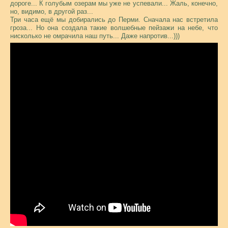
дороге... К голубым озерам мы уже не успевали... Жаль, конечно,
но, видимо, в другой раз...
Три часа ещё мы добирались до Перми. Сначала нас встретила
гроза... Но она создала такие волшебные пейзажи на небе, что
нисколько не омрачила наш путь... Даже напротив...)))