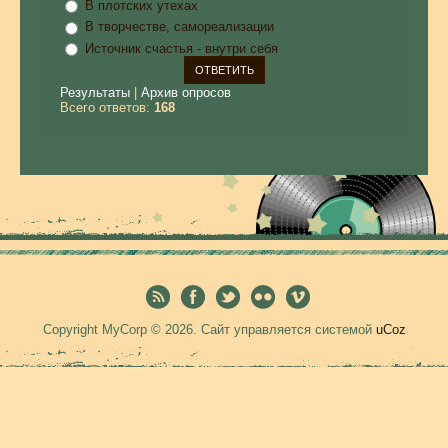
В плотских утехах
В творчестве, самореализации
Источник счастья - внутри себя
Результаты
|
Архив опросов
Всего ответов:
168
Copyright MyCorp © 2026
.
Сайт управляется системой
uCoz