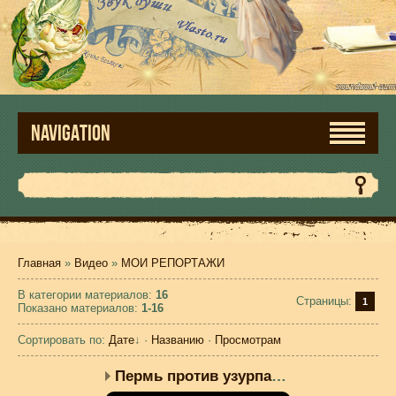
NAVIGATION
Главная
»
Видео
»
МОИ РЕПОРТАЖИ
В категории материалов
:
16
Страницы
:
1
Показано материалов
:
1-16
Сортировать по
:
Дате
↓
·
Названию
·
Просмотрам
Пермь против узурпации ...