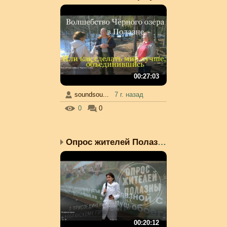
00:27:03
soundsou...
7 г. назад
0
0
Опрос жителей Полазны о...
00:20:12