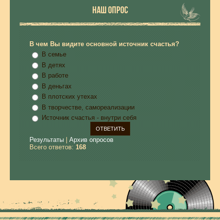
НАШ ОПРОС
В чем Вы видите основной источник счастья?
В семье
В детях
В работе
В деньгах
В плотских утехах
В творчестве, самореализации
Источник счастья - внутри себя
Результаты
|
Архив опросов
Всего ответов:
168