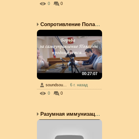
0
0
Сопротивление Полазны п...
00:27:07
soundsou...
6 г. назад
0
0
Разумная иммунизация - ...