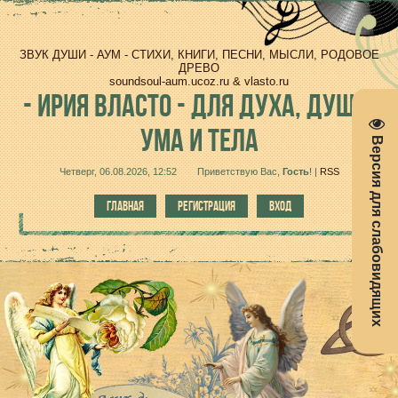
ЗВУК ДУШИ - АУМ - СТИХИ, КНИГИ, ПЕСНИ, МЫСЛИ, РОДОВОЕ
ДРЕВО
soundsoul-aum.ucoz.ru & vlasto.ru
-
ИРИЯ ВЛАСТО - ДЛЯ ДУХА, ДУШИ,
УМА И ТЕЛА
Версия для слабовидящих
Четверг, 06.08.2026, 12:52
Приветствую Вас
,
Гость
!
|
RSS
ГЛАВНАЯ
РЕГИСТРАЦИЯ
ВХОД