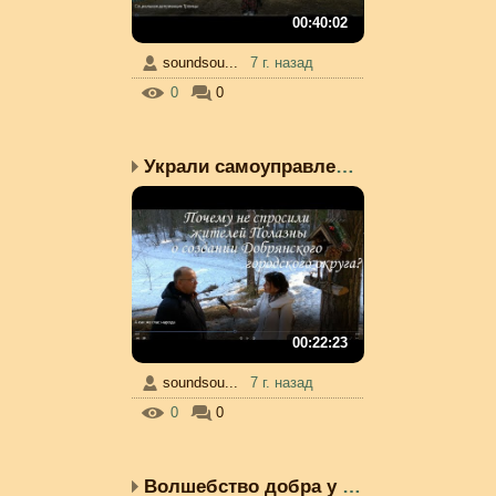
00:40:02
soundsou...
7 г. назад
0
0
Украли самоуправление П...
00:22:23
soundsou...
7 г. назад
0
0
Волшебство добра у Чёрн...