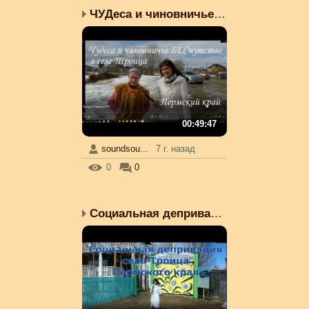
ЧУДеса и чиновничье БЕС...
00:49:47
soundsou...
7 г. назад
0
0
Социальная депривация Т...