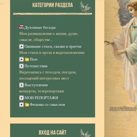
КАТЕГОРИИ РАЗДЕЛА
Духовные беседы
Мои размышления о жизни, душе,
смысле, обществе...
Ожившие стихи, сказки и притчи
Мои стихи и проза в видеоизложении
Пою
Путешествия
Видеозапись с походов, поездок,
посещений интересных мест
Выступления
концерты, телерепортажи
МОИ РЕПОРТАЖИ
Фильмы со смыслом
ВХОД НА САЙТ