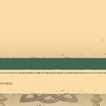
емой
uCoz