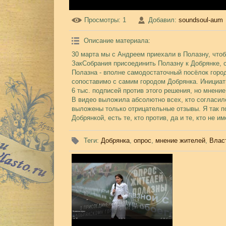
Просмотры
: 1
Добавил
:
soundsoul-aum
Описание материала
:
30 марта мы с Андреем приехали в Полазну, что
ЗакСобрания присоединить Полазну к Добрянке, с
Полазна - вполне самодостаточный посёлок город
сопоставимо с самим городом Добрянка. Инициат
6 тыс. подписей против этого решения, но мнени
В видео выложила абсолютно всех, кто согласился
выложены только отрицательные отзывы. Я так по
Добрянкой, есть те, кто против, да и те, кто не име
Теги
:
Добрянка
,
опрос
,
мнение жителей
,
Влас