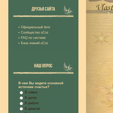
ДРУЗЬЯ САЙТА
Официальный блог
Сообщество uCoz
FAQ по системе
База знаний uCoz
НАШ ОПРОС
В чем Вы видите основной
источник счастья?
В семье
В детях
В работе
В деньгах