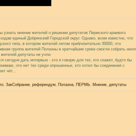
бы узнать мнение жителей о решении депутатов Пермского краевого
оздав единый Добрянский Городской округ. Однако, всем известно, что
ского типа, в котором жителей летом приблизительно 30000, что
ивная группа жителей Полазны в кратчайшие сроки смогли собрать окол
е жителей депутаты не учли.
 сегодня дать интервью - это я говорю для тех, кто скажет, будто бы
нимаю, что нет тех среди опрошенных, кто хотел бы соединения с
ет чёт...
то
,
ЗакСобрание
,
референдум
,
Полазна
,
ПЕРМЬ
,
Мнение
,
депутаты