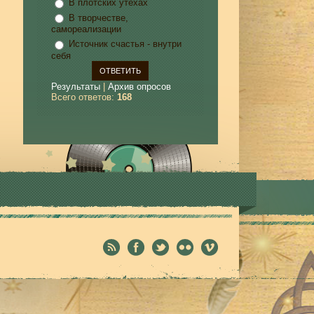
В плотских утехах
В творчестве,
самореализации
Источник счастья - внутри
себя
Результаты
|
Архив опросов
Всего ответов:
168