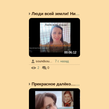
Люди всей земли! Никому...
00:06:12
soundsou...
7 г. назад
2
0
Прекрасное далёко.... В...