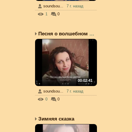
soundsou...
7 г. назад
1
0
Песня о волшебном цветке
00:02:41
soundsou...
7 г. назад
0
0
Зимняя сказка