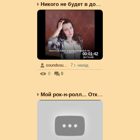
Никого не будет в доме ...
00:01:42
soundsou...
7 г. назад
0
0
Мой рок-н-ролл... Откро...