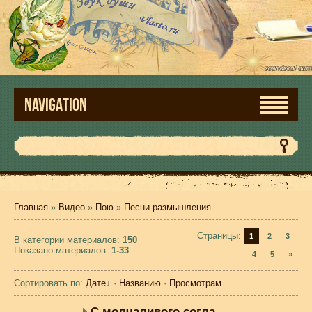
NAVIGATION
Главная
»
Видео
»
Пою
»
Песни-размышления
Страницы
:
1
2
3
В категории материалов
:
150
Показано материалов
:
1-33
4
5
»
Сортировать по
:
Дате
↓
·
Названию
·
Просмотрам
С молчаливого согласия ...