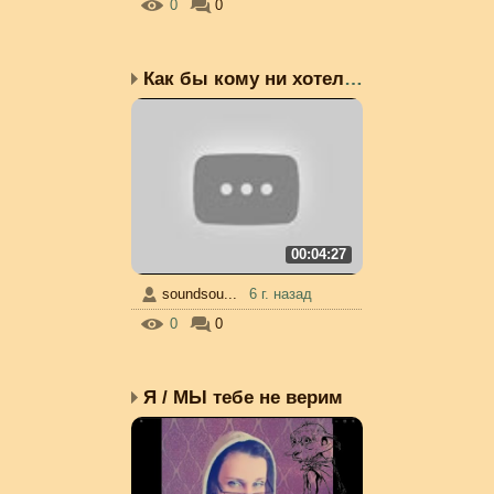
0
0
Как бы кому ни хотелось...
00:04:27
soundsou...
6 г. назад
0
0
Я / МЫ тебе не верим