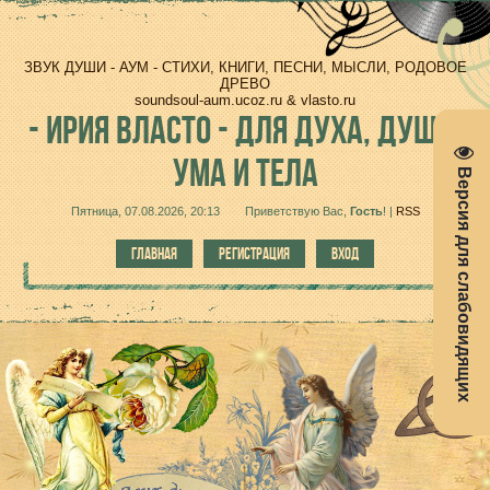
ЗВУК ДУШИ - АУМ - СТИХИ, КНИГИ, ПЕСНИ, МЫСЛИ, РОДОВОЕ
ДРЕВО
soundsoul-aum.ucoz.ru & vlasto.ru
-
ИРИЯ ВЛАСТО - ДЛЯ ДУХА, ДУШИ,
УМА И ТЕЛА
Версия для слабовидящих
Пятница, 07.08.2026, 20:13
Приветствую Вас
,
Гость
!
|
RSS
ГЛАВНАЯ
РЕГИСТРАЦИЯ
ВХОД