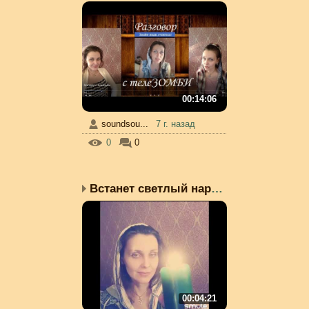
00:14:06
soundsou...
7 г. назад
0
0
Встанет светлый народ! ...
00:04:21