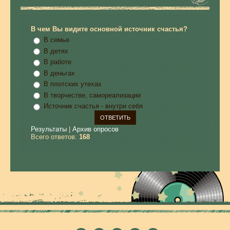
В чем Вы видите основной источник счастья?
В семье
В детях
В работе
В деньгах
В плотских утехах
В творчестве, самореализации
Источник счастья - внутри себя
Результаты
|
Архив опросов
Всего ответов:
168