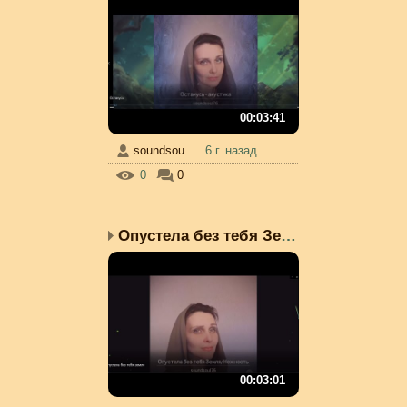
00:03:41
soundsou...
6 г. назад
0
0
Опустела без тебя Земля
00:03:01