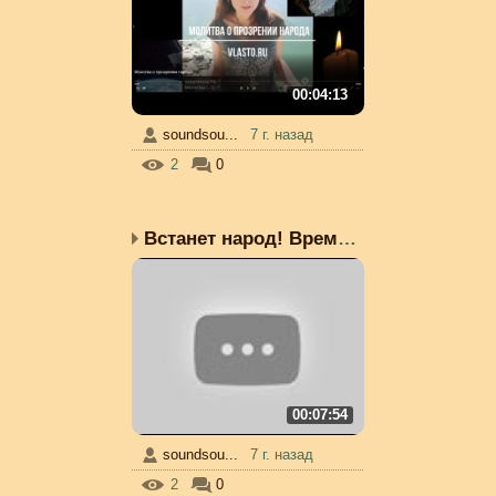
00:04:13
soundsou...
7 г. назад
2
0
Встанет народ! Время пр...
00:07:54
soundsou...
7 г. назад
2
0