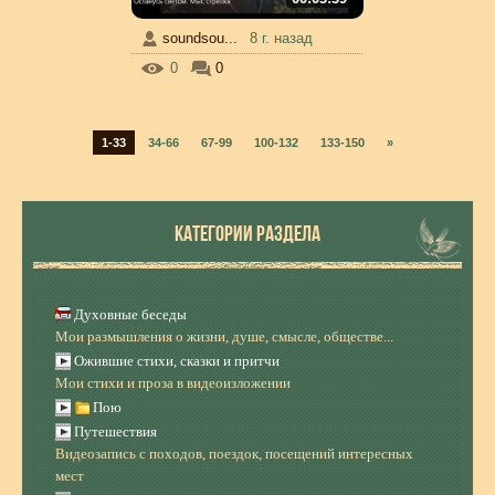
soundsou...
8 г. назад
0
0
1-33
34-66
67-99
100-132
133-150
»
КАТЕГОРИИ РАЗДЕЛА
Духовные беседы
Мои размышления о жизни, душе, смысле, обществе...
Ожившие стихи, сказки и притчи
Мои стихи и проза в видеоизложении
Пою
Путешествия
Видеозапись с походов, поездок, посещений интересных
мест