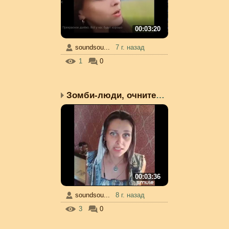
00:03:20
soundsou...
7 г. назад
1
0
Зомби-люди, очнитесь!
00:03:36
soundsou...
8 г. назад
3
0