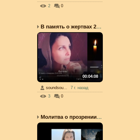
2
0
В память о жертвах 25.0...
00:04:08
soundsou...
7 г. назад
3
0
Молитва о прозрении нар...