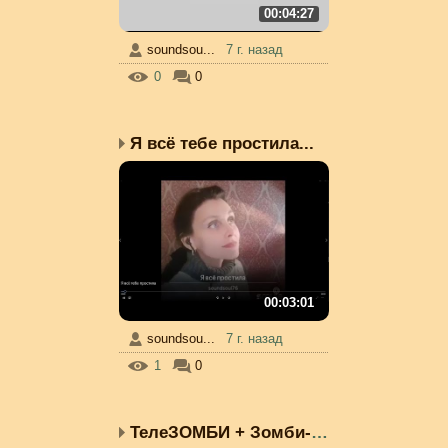
00:04:27
soundsou...
7 г. назад
0
0
Я всё тебе простила...
00:03:01
soundsou...
7 г. назад
1
0
ТелеЗОМБИ + Зомби-люди,...