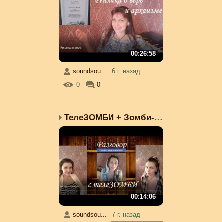
00:26:58
soundsou...
6 г. назад
0
0
ТелеЗОМБИ + Зомби-люди,...
00:14:06
soundsou...
7 г. назад