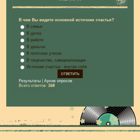
В чем Вы видите основной источник счастья?
В семье
В детях
В работе
В деньгах
В плотских утехах
В творчестве, самореализации
Источник счастья - внутри себя
Результаты
|
Архив опросов
Всего ответов:
168