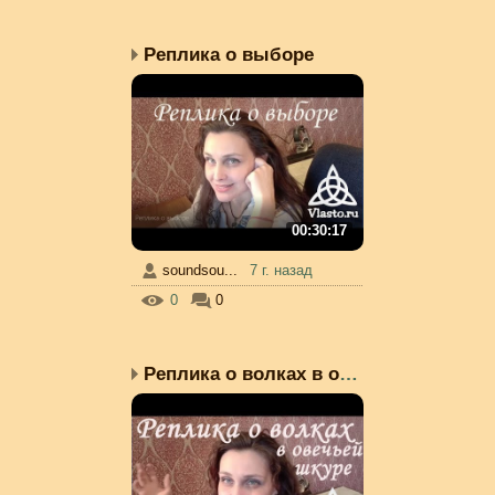
Реплика о выборе
00:30:17
soundsou...
7 г. назад
0
0
Реплика о волках в овеч...