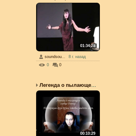
01:34:28
soundsou...
8 г. назад
0
0
Легенда о пылающем серд...
00:10:29