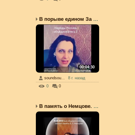
В порыве едином За Груд...
00:04:30
soundsou...
8 г. назад
0
0
В память о Немцове. Бор...