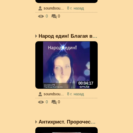
soundsou...
8 г. назад
0
0
Народ един! Благая вест...
00:04:17
soundsou...
8 г. назад
0
0
Антихрист. Пророчества....