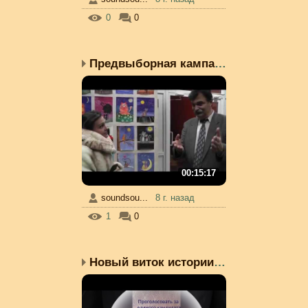
0
0
Предвыборная кампания П...
00:15:17
soundsou...
8 г. назад
1
0
Новый виток истории. Оп...