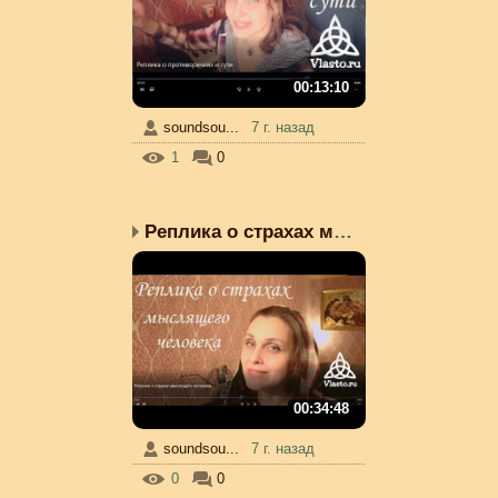
00:13:10
soundsou...
7 г. назад
1
0
Реплика о страхах мысля...
00:34:48
soundsou...
7 г. назад
0
0