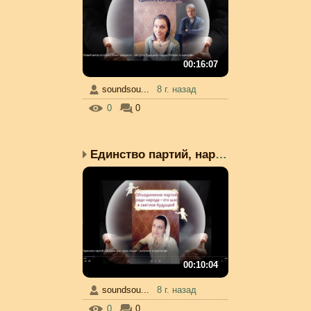
00:16:07
soundsou...
8 г. назад
0
0
Единство партий, народо...
00:10:04
soundsou...
8 г. назад
0
0