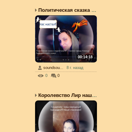
Политическая сказка о ж...
00:14:18
soundsou...
8 г. назад
0
0
Королевство Лир нашей с...