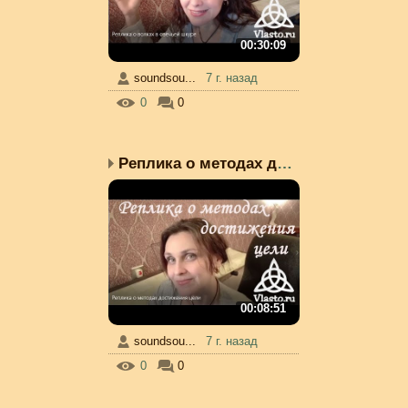
00:30:09
soundsou...
7 г. назад
0
0
Реплика о методах дости...
00:08:51
soundsou...
7 г. назад
0
0