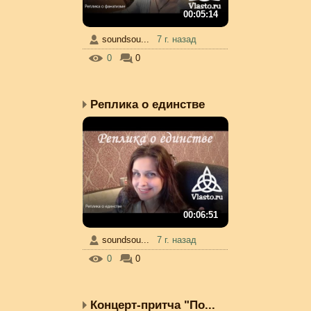
00:05:14
soundsou...
7 г. назад
0
0
Реплика о единстве
00:06:51
soundsou...
7 г. назад
0
0
Концерт-притча "По...