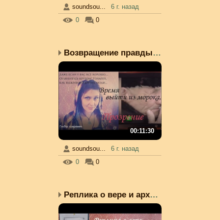
soundsou...
6 г. назад
0
0
Возвращение правды. Вых...
00:11:30
soundsou...
6 г. назад
0
0
Реплика о вере и архаизме