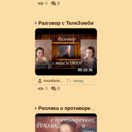
0
0
Разговор с ТелеЗомби
00:10:36
soundsou...
7 г. назад
0
0
Реплика о противоречиях...