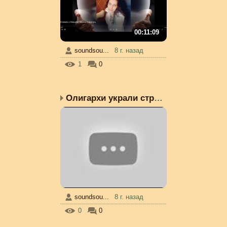
00:11:09
soundsou...
8 г. назад
1
0
Олигархи украли страну....
soundsou...
8 г. назад
0
0