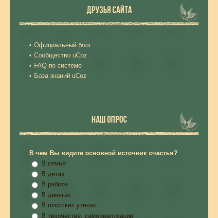
ДРУЗЬЯ САЙТА
Официальный блог
Сообщество uCoz
FAQ по системе
База знаний uCoz
НАШ ОПРОС
В чем Вы видите основной источник счастья?
В семье
В детях
В работе
В деньгах
В плотских утехах
В творчестве, самореализации