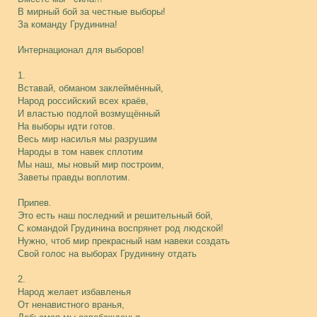
В мирный бой за честные выборы!
За команду Грудинина!
Интернационал для выборов!
1.
Вставай, обманом заклеймённый,
Народ российский всех краёв,
И властью подлой возмущённый
На выборы идти готов.
Весь мир насилья мы разрушим
Народы в том навек сплотим
Мы наш, мы новый мир построим,
Заветы правды воплотим.
Припев.
Это есть наш последний и решительный бой,
С командой Грудинина воспрянет род людской!
Нужно, чтоб мир прекрасный нам навеки создать
Свой голос на выборах Грудинину отдать
2.
Народ желает избавленья
От ненавистного вранья,