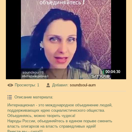
00:04:30
Просмотры
: 1
Добавил
:
soundsoul-aum
Описание материала
:
Интернационал - это международное объединение людей,
поддерживающих идею социалистического общества.
Объединяясь, можно творить чудеса!
Народы России, объединяйтесь в едином порыве сменить
власть олигархов на власть справедливых идей!
Вместе мы - сила!!!