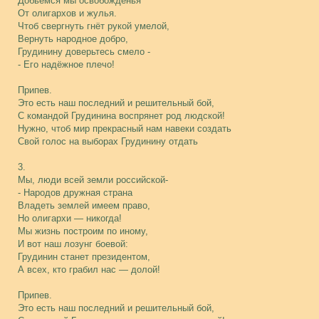
Добьемся мы освобожденья
От олигархов и жулья.
Чтоб свергнуть гнёт рукой умелой,
Вернуть народное добро,
Грудинину доверьтесь смело -
- Его надёжное плечо!
Припев.
Это есть наш последний и решительный бой,
С командой Грудинина воспрянет род людской!
Нужно, чтоб мир прекрасный нам навеки создать
Свой голос на выборах Грудинину отдать
3.
Мы, люди всей земли российской-
- Народов дружная страна
Владеть землей имеем право,
Но олигархи — никогда!
Мы жизнь построим по иному,
И вот наш лозунг боевой:
Грудинин станет президентом,
А всех, кто грабил нас — долой!
Припев.
Это есть наш последний и решительный бой,