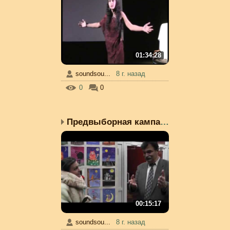
01:34:28
soundsou...
8 г. назад
0
0
Предвыборная кампания П...
00:15:17
soundsou...
8 г. назад