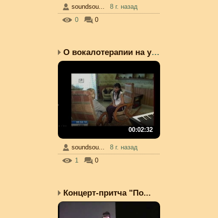
soundsou...
8 г. назад
0
0
О вокалотерапии на утре...
00:02:32
soundsou...
8 г. назад
1
0
Концерт-притча "По...