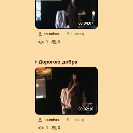
00:04:07
soundsou...
9 г. назад
0
0
Дорогою добра
00:02:10
soundsou...
9 г. назад
0
0