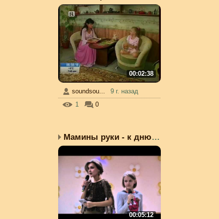
00:02:38
soundsou...
9 г. назад
1
0
Мамины руки - к дню мат...
00:05:12