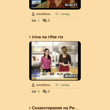
00:02:27
soundsou...
9 г. назад
1
0
irina na rifee ris
00:05:53
soundsou...
9 г. назад
0
0
Сказкотерапия на Рифее ...