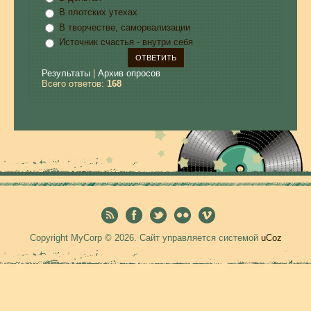
В плотских утехах
В творчестве, самореализации
Источник счастья - внутри себя
Результаты
|
Архив опросов
Всего ответов:
168
Copyright MyCorp © 2026
.
Сайт управляется системой
uCoz