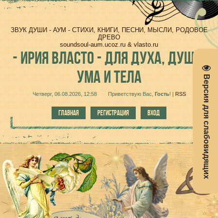
ЗВУК ДУШИ - АУМ - СТИХИ, КНИГИ, ПЕСНИ, МЫСЛИ, РОДОВОЕ
ДРЕВО
soundsoul-aum.ucoz.ru & vlasto.ru
-
ИРИЯ ВЛАСТО - ДЛЯ ДУХА, ДУШИ,
УМА И ТЕЛА
Версия для слабовидящих
Четверг, 06.08.2026, 12:58
Приветствую Вас
,
Гость
!
|
RSS
ГЛАВНАЯ
РЕГИСТРАЦИЯ
ВХОД