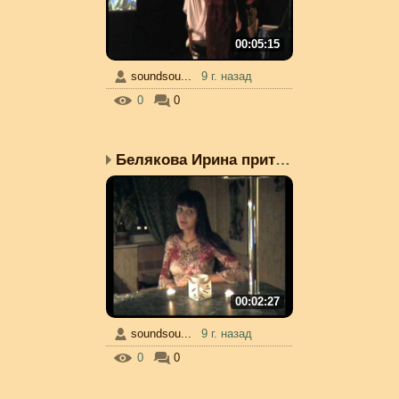
00:05:15
soundsou...
9 г. назад
0
0
Белякова Ирина притча &...
00:02:27
soundsou...
9 г. назад
0
0