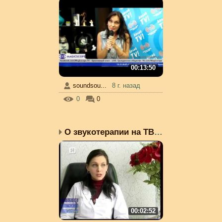
00:13:50
soundsou...
8 г. назад
0
0
О звукотерапии на ТВ &q...
00:02:52