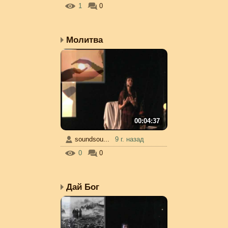
1
0
Молитва
00:04:37
soundsou...
9 г. назад
0
0
Дай Бог