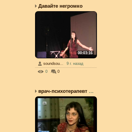
Давайте негромко
00:03:16
soundsou...
9 г. назад
0
0
врач-психотерапевт Ирин...