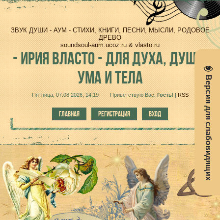
ЗВУК ДУШИ - АУМ - СТИХИ, КНИГИ, ПЕСНИ, МЫСЛИ, РОДОВОЕ
ДРЕВО
soundsoul-aum.ucoz.ru & vlasto.ru
-
ИРИЯ ВЛАСТО - ДЛЯ ДУХА, ДУШИ,
УМА И ТЕЛА
Версия для слабовидящих
Пятница, 07.08.2026, 14:19
Приветствую Вас
,
Гость
!
|
RSS
ГЛАВНАЯ
РЕГИСТРАЦИЯ
ВХОД