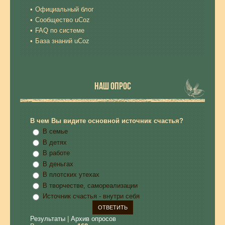
Официальный блог
Сообщество uCoz
FAQ по системе
База знаний uCoz
НАШ ОПРОС
В чем Вы видите основной источник счастья?
В семье
В детях
В работе
В деньгах
В плотских утехах
В творчестве, самореализации
Источник счастья - внутри себя
Результаты
|
Архив опросов