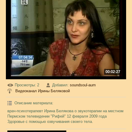
00:02:27
Просмотры
: 2
Добавил
:
soundsoul-aum
Видеоканал Ирины Беляковой
Описание материала
:
врач-психотерапевт Ирина Белякова о звукотерапии на местном
Пермском телевидении "Рифей" 12 февраля 2009 года
Здоровье с помощью озвучивания своего тела.