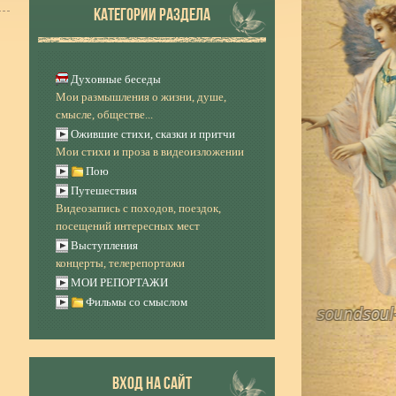
КАТЕГОРИИ РАЗДЕЛА
Духовные беседы
Мои размышления о жизни, душе,
смысле, обществе...
Ожившие стихи, сказки и притчи
Мои стихи и проза в видеоизложении
Пою
Путешествия
Видеозапись с походов, поездок,
посещений интересных мест
Выступления
концерты, телерепортажи
МОИ РЕПОРТАЖИ
Фильмы со смыслом
ВХОД НА САЙТ