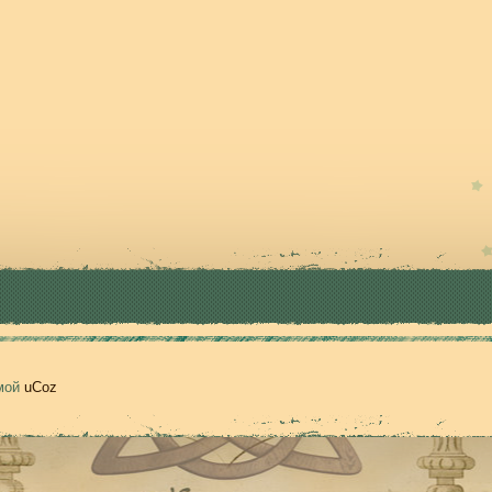
емой
uCoz