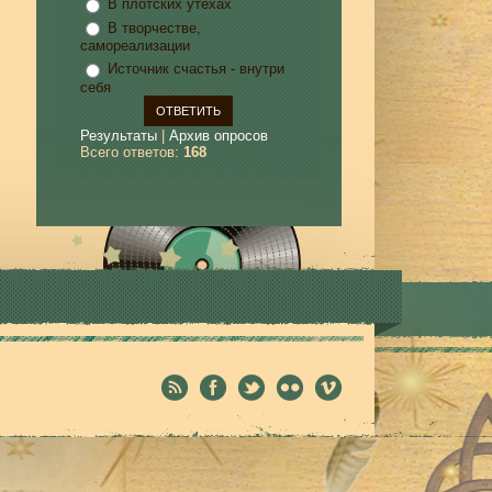
В плотских утехах
В творчестве,
самореализации
Источник счастья - внутри
себя
Результаты
|
Архив опросов
Всего ответов:
168