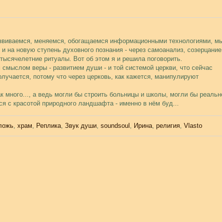
развиваемся, меняемся, обогащаемся информационными технологиями, м
 и на новую ступень духовного познания - через самоанализ, созерцание
тысячелетние ритуалы. Вот об этом я и решила поговорить.
смыслом веры - развитием души - и той системой церкви, что сейчас
олучается, потому что через церковь, как кажется, манипулируют
к много..., а ведь могли бы строить больницы и школы, могли бы реальн
ся с красотой природного ландшафта - именно в нём буд...
ложь
,
храм
,
Реплика
,
Звук души
,
soundsoul
,
Ирина
,
религия
,
Vlasto