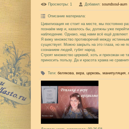
Просмотры
: 1
Добавил
:
soundsoul-aum
Описание материала
:
Цивилизация не стоит на месте, мы постоянно 
познаём мир и, казалось бы, должны уже перейти
наблюдение. Однако, над нами всё ещё довлеют 
Я вижу множество противоречий между истинным 
существует. Можно закрыть на это глаза, но не п
сознанием людей, губят народ.
Строят множество церквей, хоть и прихожан не та
приносить пользу. Да и красота храма не сравнит
Теги
:
белякова
,
вера
,
церковь
,
манипуляция
,