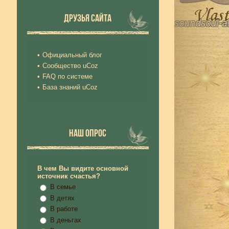
ДРУЗЬЯ САЙТА
Официальный блог
Сообщество uCoz
FAQ по системе
База знаний uCoz
НАШ ОПРОС
В чем Вы видите основной
источник счастья?
В семье
В детях
В работе
В деньгах