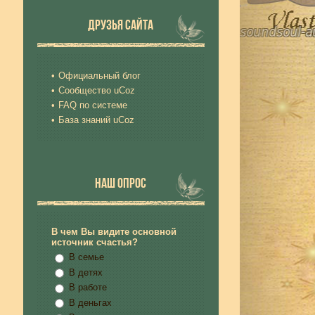
ДРУЗЬЯ САЙТА
Официальный блог
Сообщество uCoz
FAQ по системе
База знаний uCoz
НАШ ОПРОС
В чем Вы видите основной
источник счастья?
В семье
В детях
В работе
В деньгах