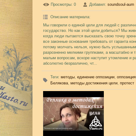
Просмотры
: 0
Добавил
:
soundsoul-aum
Описание материала
:
Мы говорили о единой цели для людей с различ
государство. Но как этой цели добиться? Мы жив
когда люди пытаются высказать свою точку зрени
все законные основания требовать от гаранта кон
потому молчать нельзя, нужно быть услышанными
разрозненно мелкими группками, а масштабно и 
малым вопросам, вскоре наступит утомление и р
абсолютно безразлично, чт...
Теги
:
методы
,
единение оппозиции
,
оппозиция
Белякова
,
методы достижения цели
,
протест