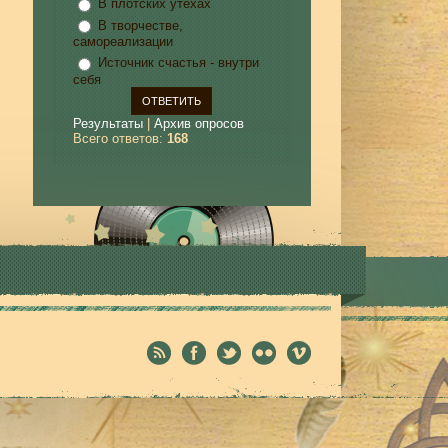
В плотских утехах
В творчестве,
самореализации
Источник счастья - внутри
себя
Результаты
|
Архив опросов
Всего ответов:
168