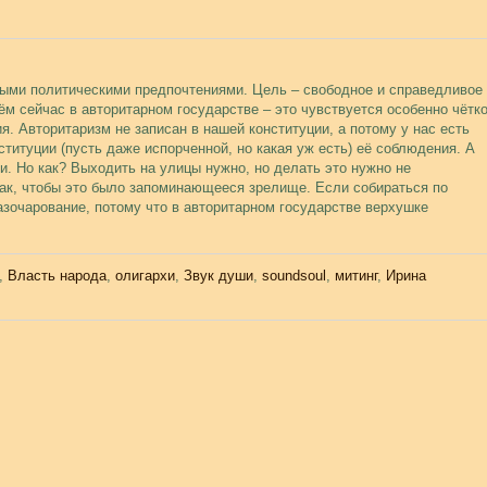
ными политическими предпочтениями. Цель – свободное и справедливое
ём сейчас в авторитарном государстве – это чувствуется особенно чётко
я. Авторитаризм не записан в нашей конституции, а потому у нас есть
ституции (пусть даже испорченной, но какая уж есть) её соблюдения. А
. Но как? Выходить на улицы нужно, но делать это нужно не
так, чтобы это было запоминающееся зрелище. Если собираться по
азочарование, потому что в авторитарном государстве верхушке
,
Власть народа
,
олигархи
,
Звук души
,
soundsoul
,
митинг
,
Ирина