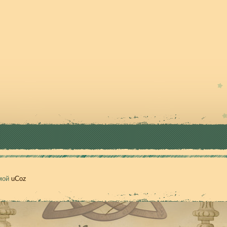
емой
uCoz