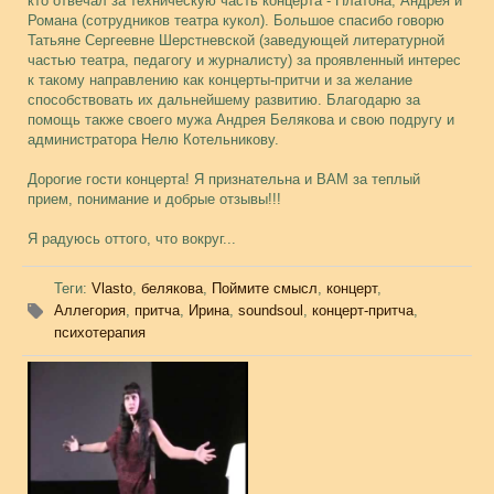
кто отвечал за техническую часть концерта - Платона, Андрея и
Романа (сотрудников театра кукол). Большое спасибо говорю
Татьяне Сергеевне Шерстневской (заведующей литературной
частью театра, педагогу и журналисту) за проявленный интерес
к такому направлению как концерты-притчи и за желание
способствовать их дальнейшему развитию. Благодарю за
помощь также своего мужа Андрея Белякова и свою подругу и
администратора Нелю Котельникову.
Дорогие гости концерта! Я признательна и ВАМ за теплый
прием, понимание и добрые отзывы!!!
Я радуюсь оттого, что вокруг...
Теги
:
Vlasto
,
белякова
,
Поймите смысл
,
концерт
,
Аллегория
,
притча
,
Ирина
,
soundsoul
,
концерт-притча
,
психотерапия