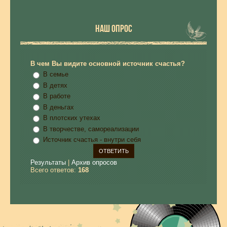
НАШ ОПРОС
В чем Вы видите основной источник счастья?
В семье
В детях
В работе
В деньгах
В плотских утехах
В творчестве, самореализации
Источник счастья - внутри себя
Результаты
|
Архив опросов
Всего ответов:
168