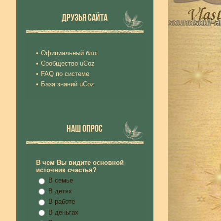
ДРУЗЬЯ САЙТА
Официальный блог
Сообщество uCoz
FAQ по системе
База знаний uCoz
НАШ ОПРОС
В чем Вы видите основной
источник счастья?
В семье
В детях
В работе
В деньгах