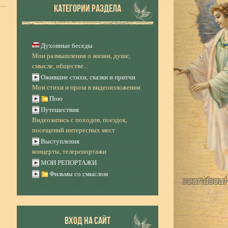
КАТЕГОРИИ РАЗДЕЛА
Духовные беседы
Мои размышления о жизни, душе,
смысле, обществе...
Ожившие стихи, сказки и притчи
Мои стихи и проза в видеоизложении
Пою
Путешествия
Видеозапись с походов, поездок,
посещений интересных мест
Выступления
концерты, телерепортажи
МОИ РЕПОРТАЖИ
Фильмы со смыслом
ВХОД НА САЙТ