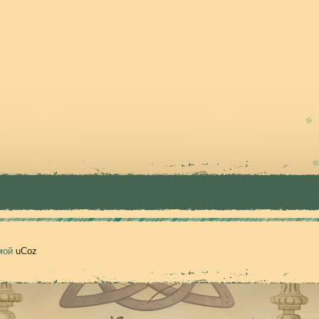
емой
uCoz