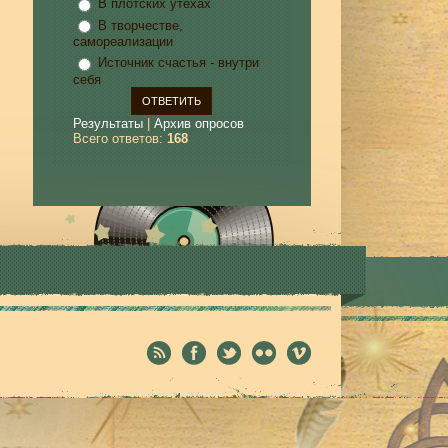
В плотских утехах
В творчестве,
самореализации
Источник счастья - внутри
себя
Результаты
|
Архив опросов
Всего ответов:
168