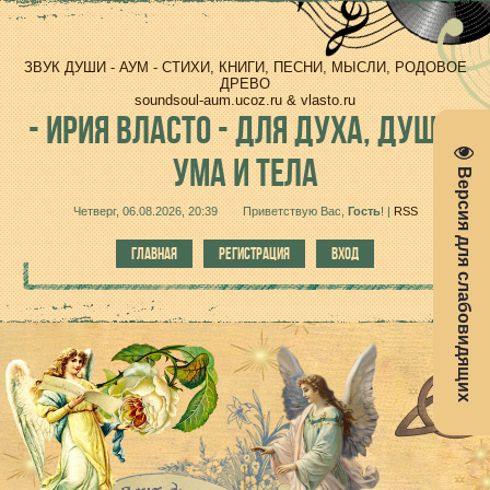
ЗВУК ДУШИ - АУМ - СТИХИ, КНИГИ, ПЕСНИ, МЫСЛИ, РОДОВОЕ
ДРЕВО
soundsoul-aum.ucoz.ru & vlasto.ru
-
ИРИЯ ВЛАСТО - ДЛЯ ДУХА, ДУШИ,
УМА И ТЕЛА
Версия для слабовидящих
Четверг, 06.08.2026, 20:39
Приветствую Вас
,
Гость
!
|
RSS
ГЛАВНАЯ
РЕГИСТРАЦИЯ
ВХОД