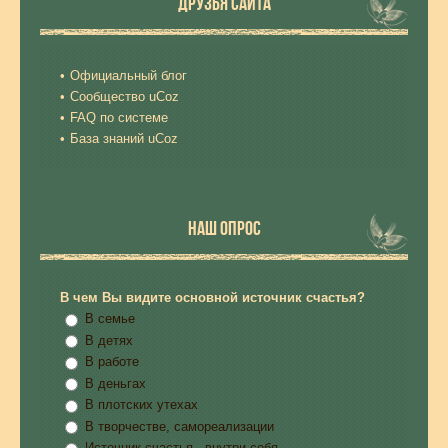
ДРУЗЬЯ САЙТА
Официальный блог
Сообщество uCoz
FAQ по системе
База знаний uCoz
НАШ ОПРОС
В чем Вы видите основной источник счастья?
В семье
В детях
В работе
В деньгах
В плотских утехах
В творчестве, самореализации
Источник счастья - внутри себя