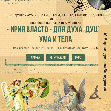
ЗВУК ДУШИ - АУМ - СТИХИ, КНИГИ, ПЕСНИ, МЫСЛИ, РОДОВОЕ
ДРЕВО
soundsoul-aum.ucoz.ru & vlasto.ru
-
ИРИЯ ВЛАСТО - ДЛЯ ДУХА, ДУШИ,
УМА И ТЕЛА
Версия для слабовидящих
Воскресенье, 09.08.2026, 20:39
Приветствую Вас
,
Гость
!
|
RSS
ГЛАВНАЯ
РЕГИСТРАЦИЯ
ВХОД