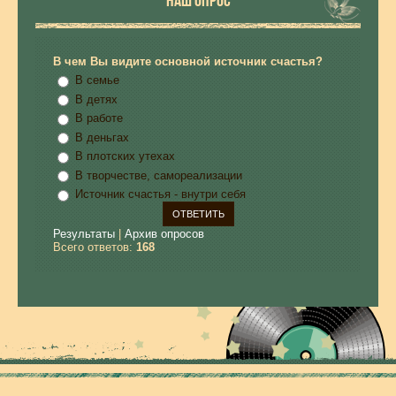
НАШ ОПРОС
В чем Вы видите основной источник счастья?
В семье
В детях
В работе
В деньгах
В плотских утехах
В творчестве, самореализации
Источник счастья - внутри себя
Результаты
|
Архив опросов
Всего ответов:
168