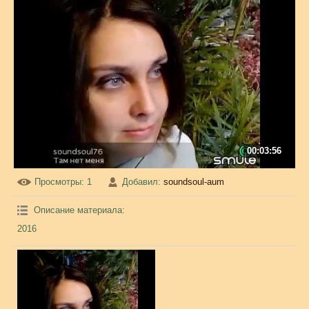
00:03:56
Просмотры
: 1
Добавил
:
soundsoul-aum
Описание материала
:
2016