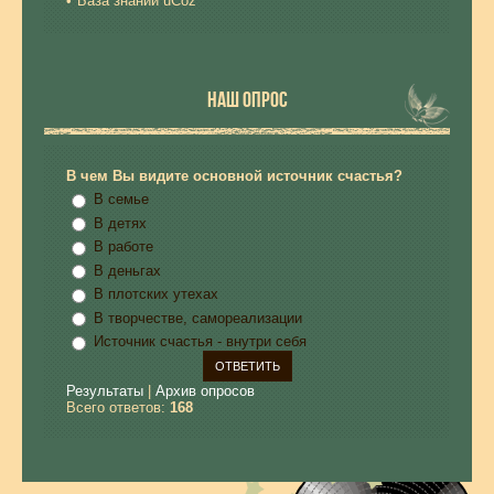
База знаний uCoz
НАШ ОПРОС
В чем Вы видите основной источник счастья?
В семье
В детях
В работе
В деньгах
В плотских утехах
В творчестве, самореализации
Источник счастья - внутри себя
Результаты
|
Архив опросов
Всего ответов:
168