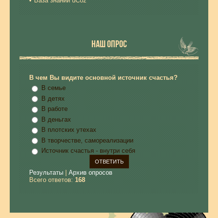
База знаний uCoz
НАШ ОПРОС
В чем Вы видите основной источник счастья?
В семье
В детях
В работе
В деньгах
В плотских утехах
В творчестве, самореализации
Источник счастья - внутри себя
Результаты
|
Архив опросов
Всего ответов:
168