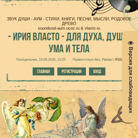
ЗВУК ДУШИ - АУМ - СТИХИ, КНИГИ, ПЕСНИ, МЫСЛИ, РОДОВОЕ
ДРЕВО
soundsoul-aum.ucoz.ru & vlasto.ru
-
ИРИЯ ВЛАСТО - ДЛЯ ДУХА, ДУШИ,
УМА И ТЕЛА
Версия для слабовидящих
Понедельник, 10.08.2026, 16:25
Приветствую Вас
,
Гость
!
|
RSS
ГЛАВНАЯ
РЕГИСТРАЦИЯ
ВХОД